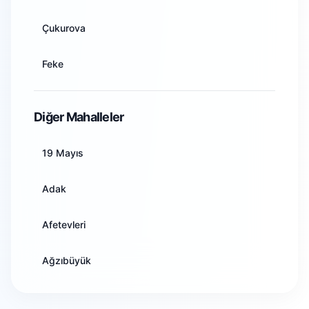
Artvin
Çukurova
Aydın
Feke
Balıkesir
İmamoğlu
Diğer Mahalleler
Bilecik
Karaisalı
19 Mayıs
Bingöl
Karataş
Adak
Bitlis
Kozan
Afetevleri
Bolu
Pozantı
Ağzıbüyük
Burdur
Saimbeyli
Akarçay
Bursa