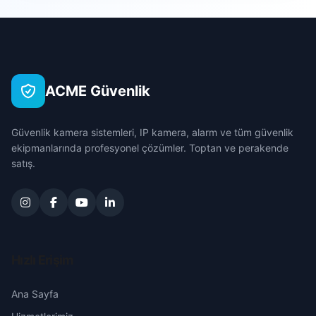
Sarıçam
Akdam
Çanakkale
Seyhan
Akdeniz
Çankırı
Tufanbeyli
ACME Güvenlik
Akıncılar
Çorum
Yumurtalık
Güvenlik kamera sistemleri, IP kamera, alarm ve tüm güvenlik
Alidede
Denizli
ekipmanlarında profesyonel çözümler. Toptan ve perakende
Yüreğir
satış.
Anadolu
Diyarbakır
Atakent
Edirne
Aydın
Elazığ
Hızlı Erişim
Bahçelievler
Erzincan
Ana Sayfa