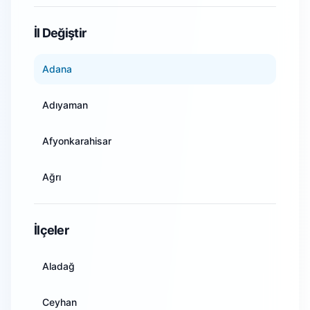
WiFi Kamera Sistemleri
İl Değiştir
Adana
Adıyaman
Afyonkarahisar
Ağrı
Amasya
İlçeler
Ankara
Aladağ
Antalya
Ceyhan