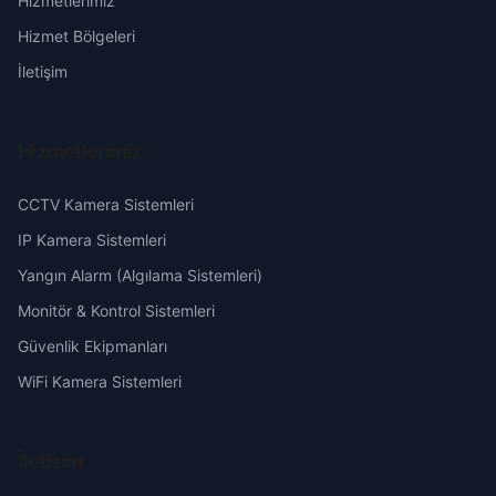
Hizmetlerimiz
Başakşehir
Erzurum
Hizmet Bölgeleri
Belören
Eskişehir
İletişim
Beyzade
Gaziantep
Hizmetlerimiz
Camili
Giresun
CCTV Kamera Sistemleri
Çavuşlu
Hakkari
IP Kamera Sistemleri
Yangın Alarm (Algılama Sistemleri)
Çayır
Hatay
Monitör & Kontrol Sistemleri
Güvenlik Ekipmanları
Ceyhan
Isparta
WiFi Kamera Sistemleri
Çine
Mersin
İletişim
Cumhuriyet
İstanbul