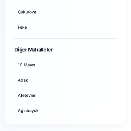
Artvin
Çukurova
Aydın
Feke
Balıkesir
İmamoğlu
Diğer Mahalleler
Bilecik
Karaisalı
19 Mayıs
Bingöl
Karataş
Adak
Bitlis
Kozan
Afetevleri
Bolu
Pozantı
Ağzıbüyük
Burdur
Saimbeyli
Akarçay
Bursa