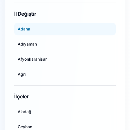
WiFi Kamera Sistemleri
İl Değiştir
Adana
Adıyaman
Afyonkarahisar
Ağrı
Amasya
İlçeler
Ankara
Aladağ
Antalya
Ceyhan