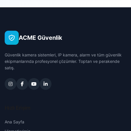
Sarıçam
Akdam
Çanakkale
Seyhan
Akdeniz
Çankırı
Tufanbeyli
ACME Güvenlik
Akıncılar
Çorum
Yumurtalık
Güvenlik kamera sistemleri, IP kamera, alarm ve tüm güvenlik
Alidede
Denizli
ekipmanlarında profesyonel çözümler. Toptan ve perakende
Yüreğir
satış.
Anadolu
Diyarbakır
Atakent
Edirne
Aydın
Elazığ
Hızlı Erişim
Bahçelievler
Erzincan
Ana Sayfa