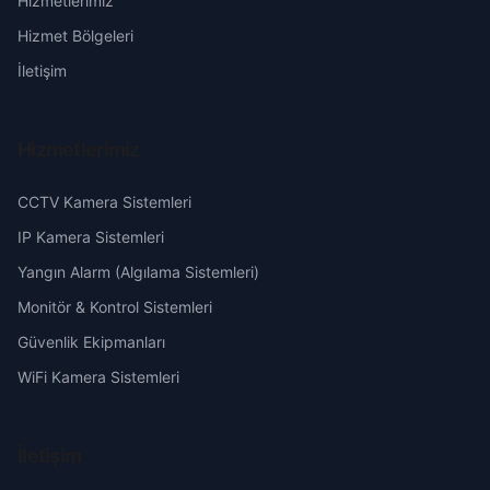
Hizmetlerimiz
Başakşehir
Erzurum
Hizmet Bölgeleri
Belören
Eskişehir
İletişim
Beyzade
Gaziantep
Hizmetlerimiz
Camili
Giresun
CCTV Kamera Sistemleri
Çavuşlu
Hakkari
IP Kamera Sistemleri
Yangın Alarm (Algılama Sistemleri)
Çayır
Hatay
Monitör & Kontrol Sistemleri
Güvenlik Ekipmanları
Ceyhan
Isparta
WiFi Kamera Sistemleri
Çine
Mersin
İletişim
Cumhuriyet
İstanbul