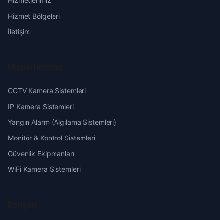
Hizmetlerimiz
Başakşehir
Erzurum
Hizmet Bölgeleri
Belören
Eskişehir
İletişim
Beyzade
Gaziantep
Hizmetlerimiz
Camili
Giresun
CCTV Kamera Sistemleri
Çavuşlu
Hakkari
IP Kamera Sistemleri
Yangın Alarm (Algılama Sistemleri)
Çayır
Hatay
Monitör & Kontrol Sistemleri
Güvenlik Ekipmanları
Ceyhan
Isparta
WiFi Kamera Sistemleri
Çine
Mersin
İletişim
Cumhuriyet
İstanbul