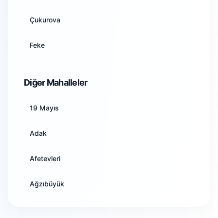
Artvin
Çukurova
Aydın
Feke
Balıkesir
İmamoğlu
Diğer Mahalleler
Bilecik
Karaisalı
19 Mayıs
Bingöl
Karataş
Adak
Bitlis
Kozan
Afetevleri
Bolu
Pozantı
Ağzıbüyük
Burdur
Saimbeyli
Akarçay
Bursa