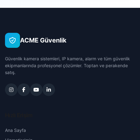
Sarıçam
Akdam
Çanakkale
Seyhan
Akdeniz
Çankırı
Tufanbeyli
ACME Güvenlik
Akıncılar
Çorum
Yumurtalık
Güvenlik kamera sistemleri, IP kamera, alarm ve tüm güvenlik
Alidede
Denizli
ekipmanlarında profesyonel çözümler. Toptan ve perakende
Yüreğir
satış.
Anadolu
Diyarbakır
Atakent
Edirne
Aydın
Elazığ
Hızlı Erişim
Bahçelievler
Erzincan
Ana Sayfa