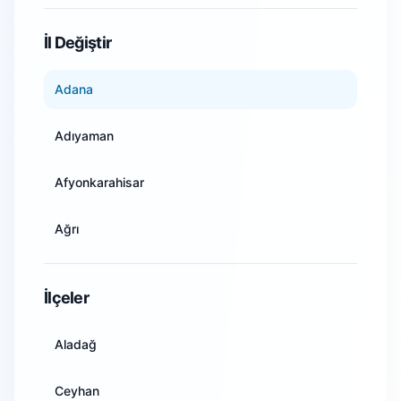
WiFi Kamera Sistemleri
İl Değiştir
Adana
Adıyaman
Afyonkarahisar
Ağrı
Amasya
İlçeler
Ankara
Aladağ
Antalya
Ceyhan