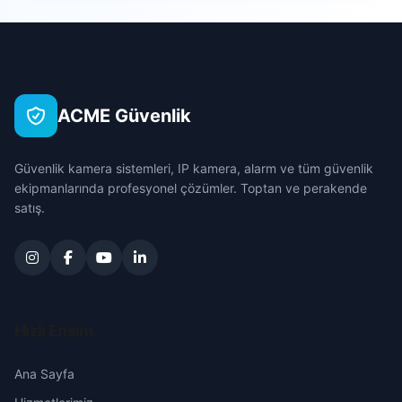
Sarıçam
Akdam
Çanakkale
Seyhan
Akdeniz
Çankırı
Tufanbeyli
ACME Güvenlik
Akıncılar
Çorum
Yumurtalık
Güvenlik kamera sistemleri, IP kamera, alarm ve tüm güvenlik
Alidede
Denizli
ekipmanlarında profesyonel çözümler. Toptan ve perakende
Yüreğir
satış.
Anadolu
Diyarbakır
Atakent
Edirne
Aydın
Elazığ
Hızlı Erişim
Bahçelievler
Erzincan
Ana Sayfa