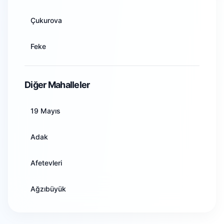
Artvin
Çukurova
Aydın
Feke
Balıkesir
İmamoğlu
Diğer Mahalleler
Bilecik
Karaisalı
19 Mayıs
Bingöl
Karataş
Adak
Bitlis
Kozan
Afetevleri
Bolu
Pozantı
Ağzıbüyük
Burdur
Saimbeyli
Akarçay
Bursa