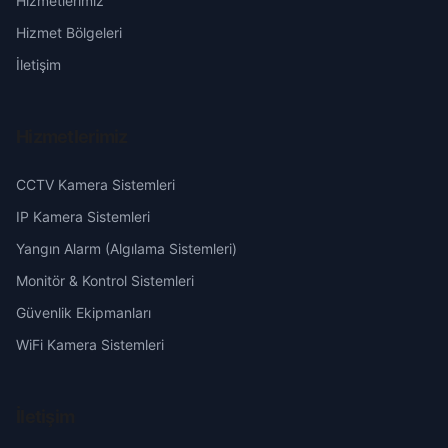
Hizmetlerimiz
Başakşehir
Erzurum
Hizmet Bölgeleri
Belören
Eskişehir
İletişim
Beyzade
Gaziantep
Hizmetlerimiz
Camili
Giresun
CCTV Kamera Sistemleri
Çavuşlu
Hakkari
IP Kamera Sistemleri
Yangın Alarm (Algılama Sistemleri)
Çayır
Hatay
Monitör & Kontrol Sistemleri
Güvenlik Ekipmanları
Ceyhan
Isparta
WiFi Kamera Sistemleri
Çine
Mersin
İletişim
Cumhuriyet
İstanbul