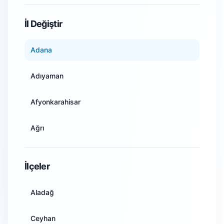
WiFi Kamera Sistemleri
İl Değiştir
Adana
Adıyaman
Afyonkarahisar
Ağrı
Amasya
İlçeler
Ankara
Aladağ
Antalya
Ceyhan