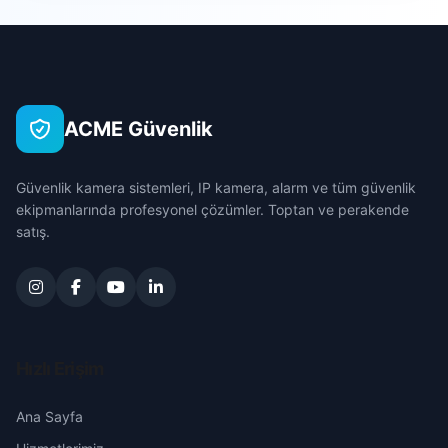
Sarıçam
Akdam
Çanakkale
Seyhan
Akdeniz
Çankırı
Tufanbeyli
ACME Güvenlik
Akıncılar
Çorum
Yumurtalık
Güvenlik kamera sistemleri, IP kamera, alarm ve tüm güvenlik
Alidede
Denizli
ekipmanlarında profesyonel çözümler. Toptan ve perakende
Yüreğir
satış.
Anadolu
Diyarbakır
Atakent
Edirne
Aydın
Elazığ
Hızlı Erişim
Bahçelievler
Erzincan
Ana Sayfa