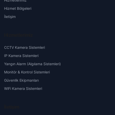
Hizmetlerimiz
Başakşehir
Erzurum
Hizmet Bölgeleri
Belören
Eskişehir
İletişim
Beyzade
Gaziantep
Hizmetlerimiz
Camili
Giresun
CCTV Kamera Sistemleri
Çavuşlu
Hakkari
IP Kamera Sistemleri
Yangın Alarm (Algılama Sistemleri)
Çayır
Hatay
Monitör & Kontrol Sistemleri
Güvenlik Ekipmanları
Ceyhan
Isparta
WiFi Kamera Sistemleri
Çine
Mersin
İletişim
Cumhuriyet
İstanbul