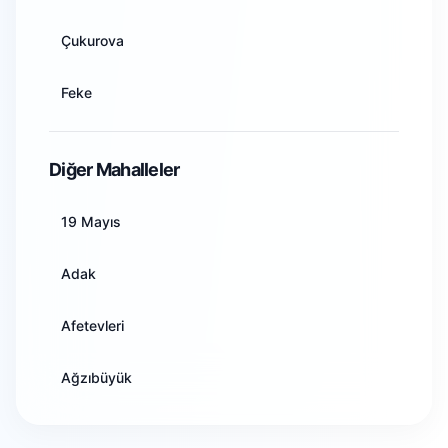
Artvin
Çukurova
Aydın
Feke
Balıkesir
İmamoğlu
Diğer Mahalleler
Bilecik
Karaisalı
19 Mayıs
Bingöl
Karataş
Adak
Bitlis
Kozan
Afetevleri
Bolu
Pozantı
Ağzıbüyük
Burdur
Saimbeyli
Akarçay
Bursa