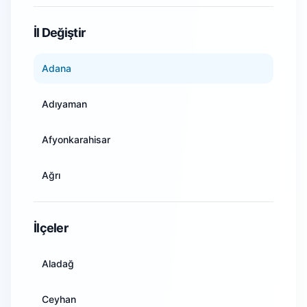
WiFi Kamera Sistemleri
İl Değiştir
Adana
Adıyaman
Afyonkarahisar
Ağrı
Amasya
İlçeler
Ankara
Aladağ
Antalya
Ceyhan