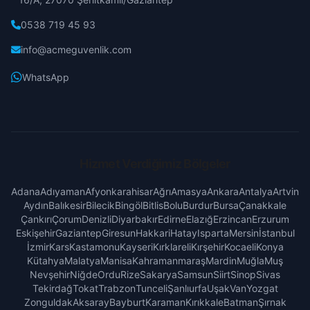
0538 719 45 93
info@acmeguvenlik.com
WhatsApp
Hizmet Verdiğimiz Bölgeler
Adana
Adıyaman
Afyonkarahisar
Ağrı
Amasya
Ankara
Antalya
Artvin
Aydın
Balıkesir
Bilecik
Bingöl
Bitlis
Bolu
Burdur
Bursa
Çanakkale
Çankırı
Çorum
Denizli
Diyarbakır
Edirne
Elazığ
Erzincan
Erzurum
Eskişehir
Gaziantep
Giresun
Hakkari
Hatay
Isparta
Mersin
İstanbul
İzmir
Kars
Kastamonu
Kayseri
Kırklareli
Kırşehir
Kocaeli
Konya
Kütahya
Malatya
Manisa
Kahramanmaraş
Mardin
Muğla
Muş
Nevşehir
Niğde
Ordu
Rize
Sakarya
Samsun
Siirt
Sinop
Sivas
Tekirdağ
Tokat
Trabzon
Tunceli
Şanlıurfa
Uşak
Van
Yozgat
Zonguldak
Aksaray
Bayburt
Karaman
Kırıkkale
Batman
Şırnak