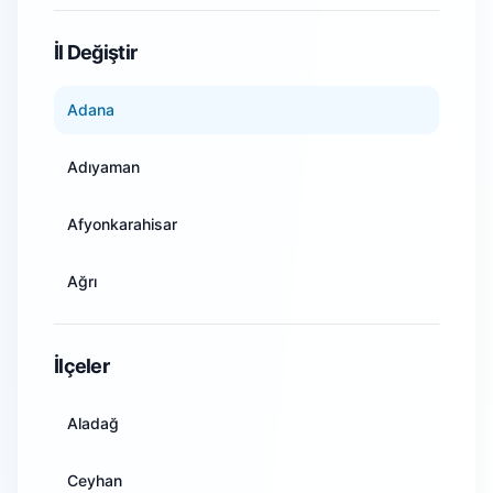
WiFi Kamera Sistemleri
İl Değiştir
Adana
Adıyaman
Afyonkarahisar
Ağrı
Amasya
İlçeler
Ankara
Aladağ
Antalya
Ceyhan