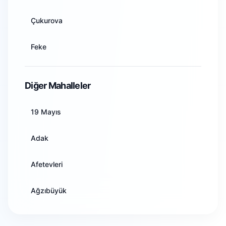
Artvin
Çukurova
Aydın
Feke
Balıkesir
İmamoğlu
Diğer Mahalleler
Bilecik
Karaisalı
19 Mayıs
Bingöl
Karataş
Adak
Bitlis
Kozan
Afetevleri
Bolu
Pozantı
Ağzıbüyük
Burdur
Saimbeyli
Akarçay
Bursa