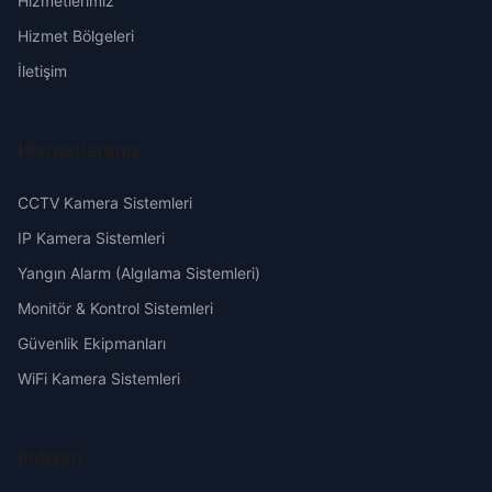
Hizmetlerimiz
Başakşehir
Erzurum
Hizmet Bölgeleri
Belören
Eskişehir
İletişim
Beyzade
Gaziantep
Hizmetlerimiz
Camili
Giresun
CCTV Kamera Sistemleri
Çavuşlu
Hakkari
IP Kamera Sistemleri
Yangın Alarm (Algılama Sistemleri)
Çayır
Hatay
Monitör & Kontrol Sistemleri
Güvenlik Ekipmanları
Ceyhan
Isparta
WiFi Kamera Sistemleri
Çine
Mersin
İletişim
Cumhuriyet
İstanbul