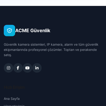
Sarıçam
Akdam
Çanakkale
Seyhan
Akdeniz
Çankırı
Tufanbeyli
ACME Güvenlik
Akıncılar
Çorum
Yumurtalık
Güvenlik kamera sistemleri, IP kamera, alarm ve tüm güvenlik
Alidede
Denizli
ekipmanlarında profesyonel çözümler. Toptan ve perakende
Yüreğir
satış.
Anadolu
Diyarbakır
Atakent
Edirne
Aydın
Elazığ
Hızlı Erişim
Bahçelievler
Erzincan
Ana Sayfa