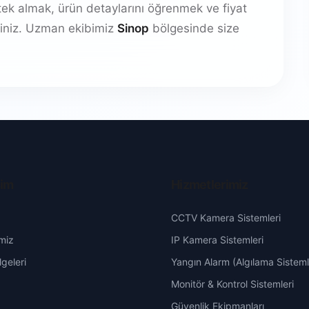
stek almak, ürün detaylarını öğrenmek ve fiyat
irsiniz. Uzman ekibimiz
Sinop
bölgesinde size
şim
Hizmetlerimiz
CCTV Kamera Sistemleri
miz
IP Kamera Sistemleri
geleri
Yangın Alarm (Algılama Sisteml
Monitör & Kontrol Sistemleri
Güvenlik Ekipmanları