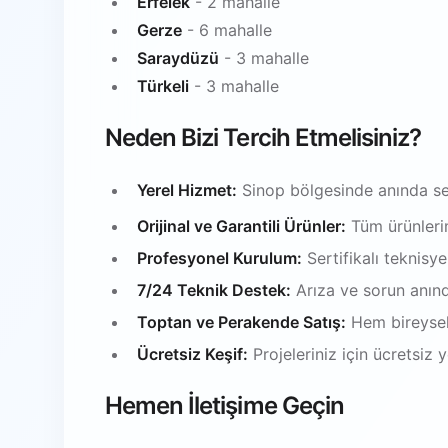
Erfelek
- 2 mahalle
Gerze
- 6 mahalle
Saraydüzü
- 3 mahalle
Türkeli
- 3 mahalle
Neden Bizi Tercih Etmelisiniz?
Yerel Hizmet:
Sinop bölgesinde anında se
Orijinal ve Garantili Ürünler:
Tüm ürünlerim
Profesyonel Kurulum:
Sertifikalı teknisy
7/24 Teknik Destek:
Arıza ve sorun anın
Toptan ve Perakende Satış:
Hem bireysel
Ücretsiz Keşif:
Projeleriniz için ücretsiz
Hemen İletişime Geçin