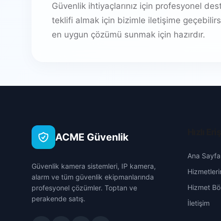
Güvenlik ihtiyaçlarınız için profesyonel de
teklifi almak için bizimle iletişime geçebil
en uygun çözümü sunmak için hazırdır.
Hızlı Eri
ACME Güvenlik
Ana Sayfa
Güvenlik kamera sistemleri, IP kamera,
Hizmetleri
alarm ve tüm güvenlik ekipmanlarında
Hizmet Böl
profesyonel çözümler. Toptan ve
perakende satış.
İletişim