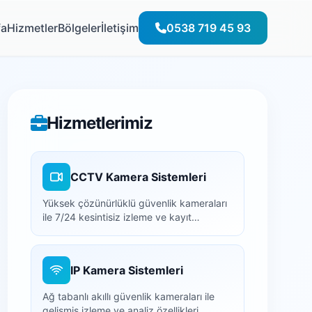
fa
Hizmetler
Bölgeler
İletişim
0538 719 45 93
Hizmetlerimiz
CCTV Kamera Sistemleri
Yüksek çözünürlüklü güvenlik kameraları
ile 7/24 kesintisiz izleme ve kayıt
çözümleri.
IP Kamera Sistemleri
Ağ tabanlı akıllı güvenlik kameraları ile
gelişmiş izleme ve analiz özellikleri.