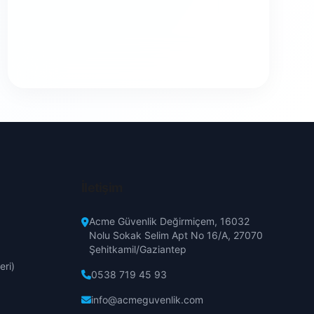
İletişim
Acme Güvenlik Değirmiçem, 16032
Nolu Sokak Selim Apt No 16/A, 27070
Şehitkamil/Gaziantep
eri)
0538 719 45 93
info@acmeguvenlik.com