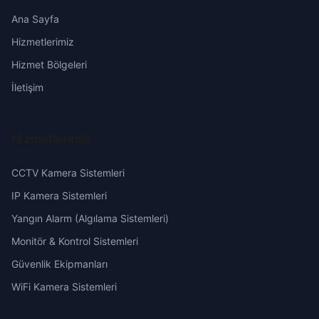
Kızık
Erzincan
Ana Sayfa
Hizmetlerimiz
Köpüş
Erzurum
Hizmet Bölgeleri
Kurtuluş
Eskişehir
İletişim
Pazar
Gaziantep
Hizmetlerimiz
Şehit
Giresun
CCTV Kamera Sistemleri
Sipsin
Hakkari
IP Kamera Sistemleri
Yangın Alarm (Algılama Sistemleri)
Station
Hatay
Monitör & Kontrol Sistemleri
Güvenlik Ekipmanları
Tabak
Isparta
WiFi Kamera Sistemleri
Yeni
Mersin