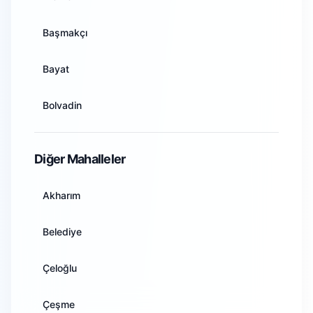
Antalya
Başmakçı
Artvin
Bayat
Aydın
Bolvadin
Balıkesir
Çay
Diğer Mahalleler
Bilecik
Çobanlar
Akharım
Bingöl
Dazkırı
Belediye
Bitlis
Dinar
Çeloğlu
Bolu
Emirdağ
Çeşme
Burdur