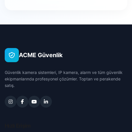
Evciler
Cuma
Bursa
Hocalar
Efsane
Çanakkale
İhsaniye
Eğridere
Çankırı
İscehisar
ACME Güvenlik
Fatih
Çorum
Kızılören
Güvenlik kamera sistemleri, IP kamera, alarm ve tüm güvenlik
Gürsu
Denizli
ekipmanlarında profesyonel çözümler. Toptan ve perakende
Sandıklı
satış.
Hisar
Diyarbakır
Sinanpaşa
İstiklal
Edirne
Sultandağı
Keçi
Elazığ
Hızlı Erişim
Şuhut