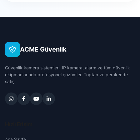
Cuma
Bursa
Hocalar
Efsane
Çanakkale
İhsaniye
Eğridere
Çankırı
İscehisar
ACME Güvenlik
Fatih
Çorum
Kızılören
Güvenlik kamera sistemleri, IP kamera, alarm ve tüm güvenlik
Gürsu
Denizli
ekipmanlarında profesyonel çözümler. Toptan ve perakende
Sandıklı
satış.
Hisar
Diyarbakır
Sinanpaşa
İstiklal
Edirne
Sultandağı
Keçi
Elazığ
Hızlı Erişim
Şuhut
Kızık
Erzincan
Ana Sayfa