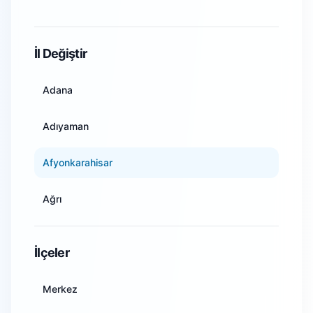
WiFi Kamera Sistemleri
İl Değiştir
Adana
Adıyaman
Afyonkarahisar
Ağrı
Amasya
İlçeler
Ankara
Merkez
Antalya