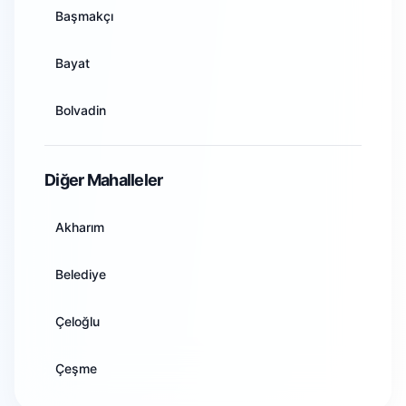
Başmakçı
Artvin
Bayat
Aydın
Bolvadin
Balıkesir
Çay
Diğer Mahalleler
Bilecik
Çobanlar
Akharım
Bingöl
Dazkırı
Belediye
Bitlis
Dinar
Çeloğlu
Bolu
Emirdağ
Çeşme
Burdur
Evciler