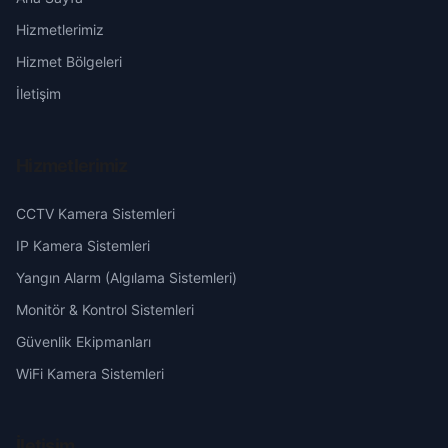
Hizmetlerimiz
Köpüş
Erzurum
Hizmet Bölgeleri
Kurtuluş
Eskişehir
İletişim
Pazar
Gaziantep
Hizmetlerimiz
Şehit
Giresun
CCTV Kamera Sistemleri
Sipsin
Hakkari
IP Kamera Sistemleri
Yangın Alarm (Algılama Sistemleri)
Station
Hatay
Monitör & Kontrol Sistemleri
Güvenlik Ekipmanları
Tabak
Isparta
WiFi Kamera Sistemleri
Yeni
Mersin
İletişim
Yunus Emre