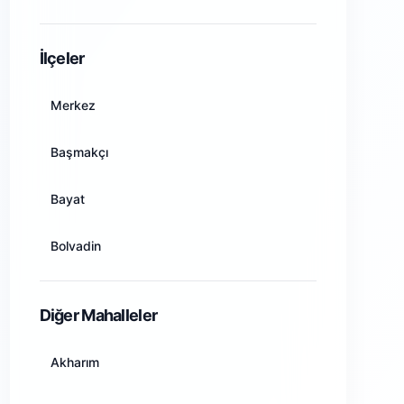
Amasya
İlçeler
Ankara
Merkez
Antalya
Başmakçı
Artvin
Bayat
Aydın
Bolvadin
Balıkesir
Çay
Diğer Mahalleler
Bilecik
Çobanlar
Akharım
Bingöl
Dazkırı