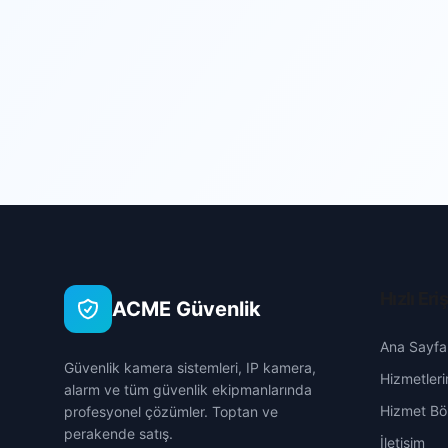
Hızlı Eri
ACME Güvenlik
Ana Sayfa
Güvenlik kamera sistemleri, IP kamera,
Hizmetleri
alarm ve tüm güvenlik ekipmanlarında
Hizmet Böl
profesyonel çözümler. Toptan ve
perakende satış.
İletişim