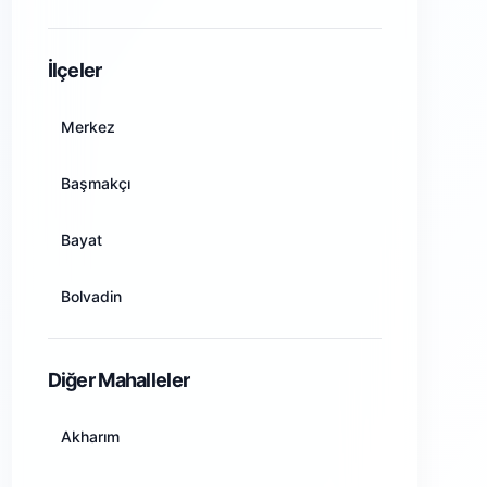
Amasya
İlçeler
Ankara
Merkez
Antalya
Başmakçı
Artvin
Bayat
Aydın
Bolvadin
Balıkesir
Çay
Diğer Mahalleler
Bilecik
Çobanlar
Akharım
Bingöl
Dazkırı