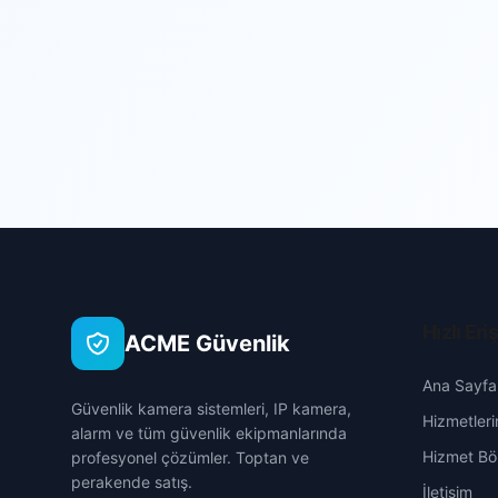
Hızlı Eri
ACME Güvenlik
Ana Sayfa
Güvenlik kamera sistemleri, IP kamera,
Hizmetleri
alarm ve tüm güvenlik ekipmanlarında
Hizmet Böl
profesyonel çözümler. Toptan ve
perakende satış.
İletişim