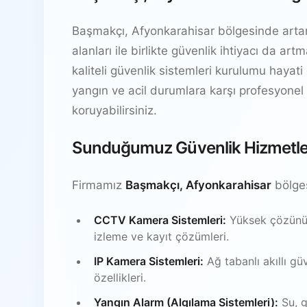
Başmakçı, Afyonkarahisar bölgesinde artan t
alanları ile birlikte güvenlik ihtiyacı da ar
kaliteli güvenlik sistemleri kurulumu hayati 
yangın ve acil durumlara karşı profesyonel gü
koruyabilirsiniz.
Sunduğumuz Güvenlik Hizmetle
Firmamız
Başmakçı, Afyonkarahisar
bölges
CCTV Kamera Sistemleri:
Yüksek çözünürl
izleme ve kayıt çözümleri.
IP Kamera Sistemleri:
Ağ tabanlı akıllı gü
özellikleri.
Yangın Alarm (Algılama Sistemleri):
Su, g