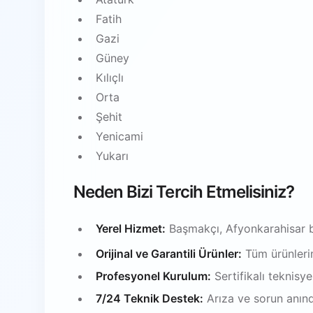
Fatih
Gazi
Güney
Kılıçlı
Orta
Şehit
Yenicami
Yukarı
Neden Bizi Tercih Etmelisiniz?
Yerel Hizmet:
Başmakçı, Afyonkarahisar b
Orijinal ve Garantili Ürünler:
Tüm ürünlerim
Profesyonel Kurulum:
Sertifikalı teknisy
7/24 Teknik Destek:
Arıza ve sorun anın