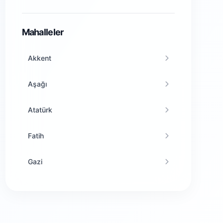
Amasya
Mahalleler
Ankara
Akkent
Antalya
Aşağı
Artvin
Atatürk
Aydın
Fatih
Balıkesir
Gazi
Bilecik
Güney
Bingöl
Kılıçlı