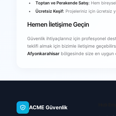
Toptan ve Perakende Satış:
Hem bireysel
Ücretsiz Keşif:
Projeleriniz için ücretsiz
Hemen İletişime Geçin
Güvenlik ihtiyaçlarınız için profesyonel de
teklifi almak için bizimle iletişime geçebil
Afyonkarahisar
bölgesinde size en uygun 
Hızlı Eri
ACME Güvenlik