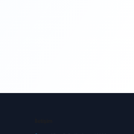
Bitlis
Orta
Bolu
Şehit
Burdur
Yenicami
Bursa
Yukarı
Çanakkale
Çankırı
Çorum
Denizli
İletişim
Diyarbakır