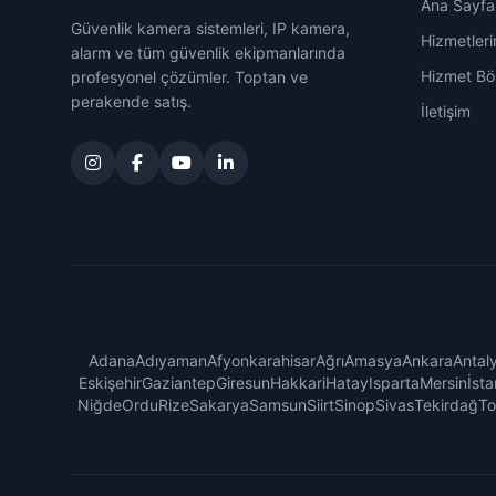
Ana Sayfa
Güvenlik kamera sistemleri, IP kamera,
Hizmetleri
alarm ve tüm güvenlik ekipmanlarında
Hizmet Böl
profesyonel çözümler. Toptan ve
perakende satış.
İletişim
Adana
Adıyaman
Afyonkarahisar
Ağrı
Amasya
Ankara
Antal
Eskişehir
Gaziantep
Giresun
Hakkari
Hatay
Isparta
Mersin
İsta
Niğde
Ordu
Rize
Sakarya
Samsun
Siirt
Sinop
Sivas
Tekirdağ
To