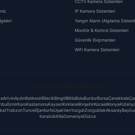
CCTV Kamera Sistemleri
miz
IP Kamera Sistemleri
geleri
Yangın Alarm (Algılama Sisteml
Monitör & Kontrol Sistemleri
Güvenlik Ekipmanları
WiFi Kamera Sistemleri
Hizmet Verdiğimiz Bölgeler
ya
Artvin
Aydın
Balıkesir
Bilecik
Bingöl
Bitlis
Bolu
Burdur
Bursa
Çanakkale
Çan
nbul
İzmir
Kars
Kastamonu
Kayseri
Kırklareli
Kırşehir
Kocaeli
Konya
Kütahy
kat
Trabzon
Tunceli
Şanlıurfa
Uşak
Van
Yozgat
Zonguldak
Aksaray
Baybu
Karabük
Kilis
Osmaniye
Düzce