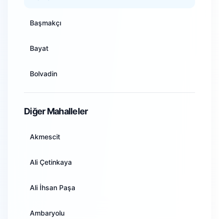
Antalya
Başmakçı
Artvin
Bayat
Aydın
Bolvadin
Balıkesir
Çay
Diğer Mahalleler
Bilecik
Çobanlar
Akmescit
Bingöl
Dazkırı
Ali Çetinkaya
Bitlis
Dinar
Ali İhsan Paşa
Bolu
Emirdağ
Ambaryolu
Burdur