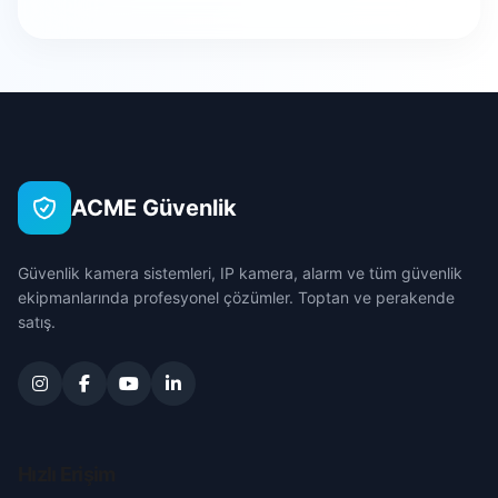
Evciler
Ataköy
Bursa
Hocalar
Battalgazi
Çanakkale
İhsaniye
Burmalı
Çankırı
İscehisar
ACME Güvenlik
Cumhuriyet
Çorum
Kızılören
Güvenlik kamera sistemleri, IP kamera, alarm ve tüm güvenlik
Dervişpaşa
Denizli
ekipmanlarında profesyonel çözümler. Toptan ve perakende
Sandıklı
satış.
Dumlupınar
Diyarbakır
Sinanpaşa
Erenler
Edirne
Sultandağı
Esentepe
Elazığ
Hızlı Erişim
Şuhut