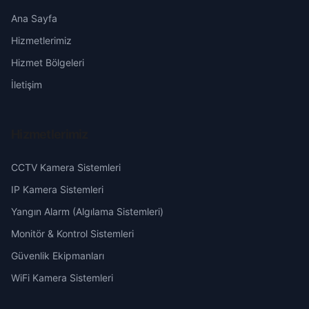
Eşrefpaşa
Erzincan
Ana Sayfa
Hizmetlerimiz
Fatih
Erzurum
Hizmet Bölgeleri
Gazi
Eskişehir
İletişim
Grupınar
Gaziantep
Hizmetlerimiz
Hacı Eyüp
Giresun
CCTV Kamera Sistemleri
Hacı Mehmet
Hakkari
IP Kamera Sistemleri
Yangın Alarm (Algılama Sistemleri)
Hamidiye
Hatay
Monitör & Kontrol Sistemleri
Güvenlik Ekipmanları
Hasan Karaağaç
Isparta
WiFi Kamera Sistemleri
Hoca Ahmet Yesevi
Mersin