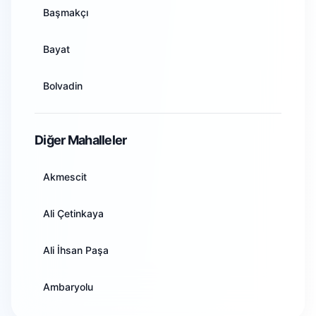
Başmakçı
Artvin
Bayat
Aydın
Bolvadin
Balıkesir
Çay
Diğer Mahalleler
Bilecik
Çobanlar
Akmescit
Bingöl
Dazkırı
Ali Çetinkaya
Bitlis
Dinar
Ali İhsan Paşa
Bolu
Emirdağ
Ambaryolu
Burdur
Evciler