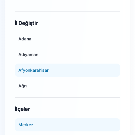
WiFi Kamera Sistemleri
İl Değiştir
Adana
Adıyaman
Afyonkarahisar
Ağrı
Amasya
İlçeler
Ankara
Merkez
Antalya