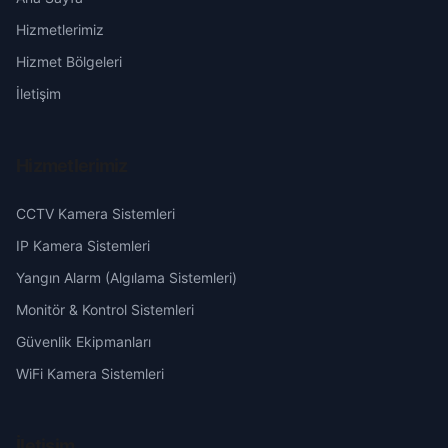
Hizmetlerimiz
Fatih
Erzurum
Hizmet Bölgeleri
Gazi
Eskişehir
İletişim
Grupınar
Gaziantep
Hizmetlerimiz
Hacı Eyüp
Giresun
CCTV Kamera Sistemleri
Hacı Mehmet
Hakkari
IP Kamera Sistemleri
Yangın Alarm (Algılama Sistemleri)
Hamidiye
Hatay
Monitör & Kontrol Sistemleri
Güvenlik Ekipmanları
Hasan Karaağaç
Isparta
WiFi Kamera Sistemleri
Hoca Ahmet Yesevi
Mersin
İletişim
İstiklal