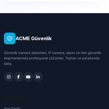
Ataköy
Bursa
Hocalar
Battalgazi
Çanakkale
İhsaniye
Burmalı
Çankırı
İscehisar
ACME Güvenlik
Cumhuriyet
Çorum
Kızılören
Güvenlik kamera sistemleri, IP kamera, alarm ve tüm güvenlik
Dervişpaşa
Denizli
ekipmanlarında profesyonel çözümler. Toptan ve perakende
Sandıklı
satış.
Dumlupınar
Diyarbakır
Sinanpaşa
Erenler
Edirne
Sultandağı
Esentepe
Elazığ
Hızlı Erişim
Şuhut
Eşrefpaşa
Erzincan
Ana Sayfa