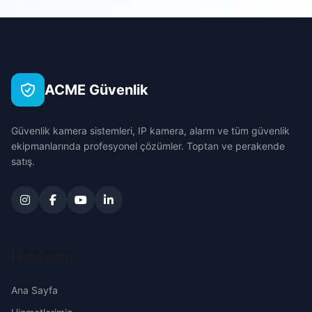
Hocalar
Battalgazi
Çanakkale
İhsaniye
Burmalı
Çankırı
İscehisar
ACME Güvenlik
Cumhuriyet
Çorum
Kızılören
Güvenlik kamera sistemleri, IP kamera, alarm ve tüm güvenlik
Dervişpaşa
Denizli
ekipmanlarında profesyonel çözümler. Toptan ve perakende
Sandıklı
satış.
Dumlupınar
Diyarbakır
Sinanpaşa
Erenler
Edirne
Sultandağı
Esentepe
Elazığ
Hızlı Erişim
Şuhut
Eşrefpaşa
Erzincan
Ana Sayfa