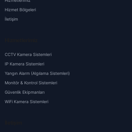
Hizmetlerimiz
Fatih
Erzurum
Hizmet Bölgeleri
Gazi
Eskişehir
İletişim
Grupınar
Gaziantep
Hizmetlerimiz
Hacı Eyüp
Giresun
CCTV Kamera Sistemleri
Hacı Mehmet
Hakkari
IP Kamera Sistemleri
Yangın Alarm (Algılama Sistemleri)
Hamidiye
Hatay
Monitör & Kontrol Sistemleri
Güvenlik Ekipmanları
Hasan Karaağaç
Isparta
WiFi Kamera Sistemleri
Hoca Ahmet Yesevi
Mersin
İletişim
İstiklal
İstanbul