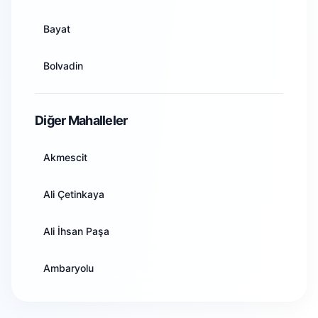
Artvin
Bayat
Aydın
Bolvadin
Balıkesir
Çay
Diğer Mahalleler
Bilecik
Çobanlar
Akmescit
Bingöl
Dazkırı
Ali Çetinkaya
Bitlis
Dinar
Ali İhsan Paşa
Bolu
Emirdağ
Ambaryolu
Burdur
Evciler
Ataköy
Bursa