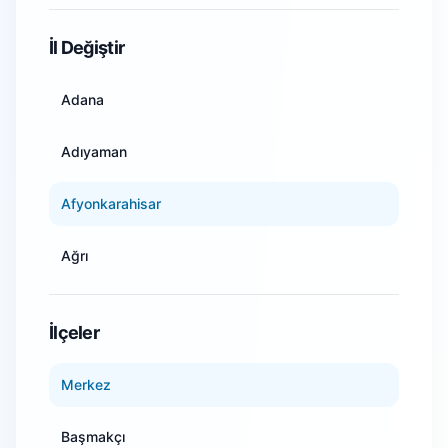
WiFi Kamera Sistemleri
İl Değiştir
Adana
Adıyaman
Afyonkarahisar
Ağrı
Amasya
İlçeler
Ankara
Merkez
Antalya
Başmakçı