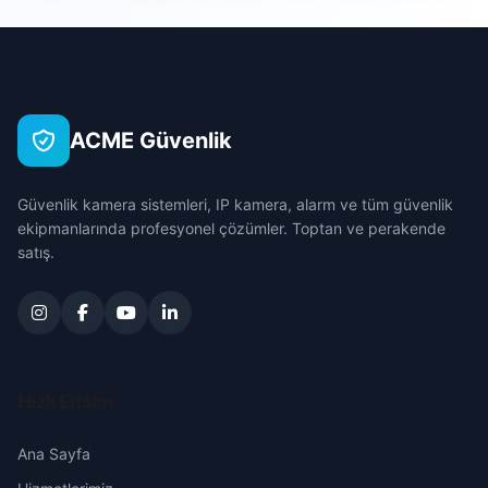
Hocalar
Ebecik
Çanakkale
İhsaniye
Işık
Çankırı
İscehisar
ACME Güvenlik
İstasyon
Çorum
Kızılören
Güvenlik kamera sistemleri, IP kamera, alarm ve tüm güvenlik
Karabulut
Denizli
ekipmanlarında profesyonel çözümler. Toptan ve perakende
Sandıklı
satış.
Kocabey
Diyarbakır
Sinanpaşa
Orta
Edirne
Sultandağı
Sekiler
Elazığ
Hızlı Erişim
Şuhut
Tekke
Erzincan
Ana Sayfa