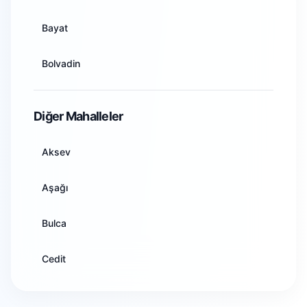
Artvin
Bayat
Aydın
Bolvadin
Balıkesir
Çay
Diğer Mahalleler
Bilecik
Çobanlar
Aksev
Bingöl
Dazkırı
Aşağı
Bitlis
Dinar
Bulca
Bolu
Emirdağ
Cedit
Burdur
Evciler
Dumlupınar
Bursa