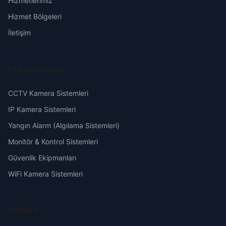
Hizmetlerimiz
Vakı
Erzurum
Hizmet Bölgeleri
Yeşil
Eskişehir
İletişim
Gaziantep
Hizmetlerimiz
Giresun
CCTV Kamera Sistemleri
Hakkari
IP Kamera Sistemleri
Yangın Alarm (Algılama Sistemleri)
Hatay
Monitör & Kontrol Sistemleri
Güvenlik Ekipmanları
Isparta
WiFi Kamera Sistemleri
Mersin
İletişim
İstanbul