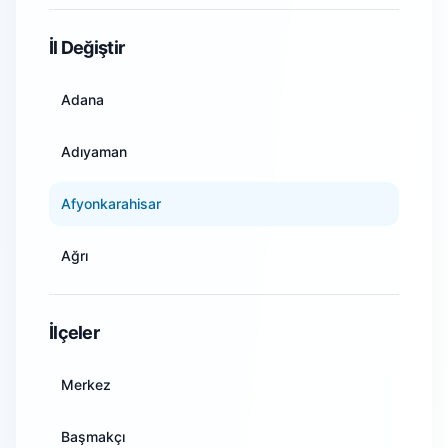
WiFi Kamera Sistemleri
İl Değiştir
Adana
Adıyaman
Afyonkarahisar
Ağrı
Amasya
İlçeler
Ankara
Merkez
Antalya
Başmakçı