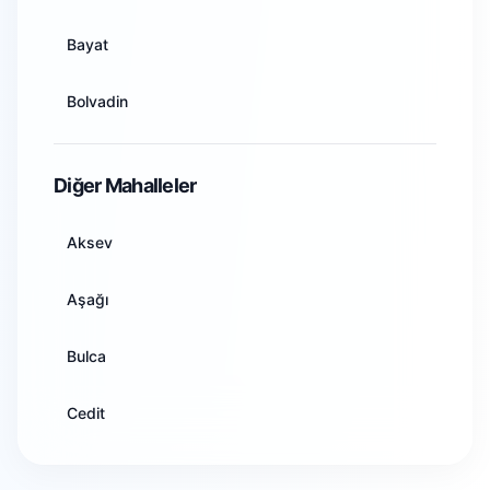
Artvin
Bayat
Aydın
Bolvadin
Balıkesir
Çay
Diğer Mahalleler
Bilecik
Çobanlar
Aksev
Bingöl
Dazkırı
Aşağı
Bitlis
Dinar
Bulca
Bolu
Emirdağ
Cedit
Burdur
Evciler
Dumlupınar
Bursa