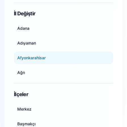
WiFi Kamera Sistemleri
İl Değiştir
Adana
Adıyaman
Afyonkarahisar
Ağrı
Amasya
İlçeler
Ankara
Merkez
Antalya
Başmakçı