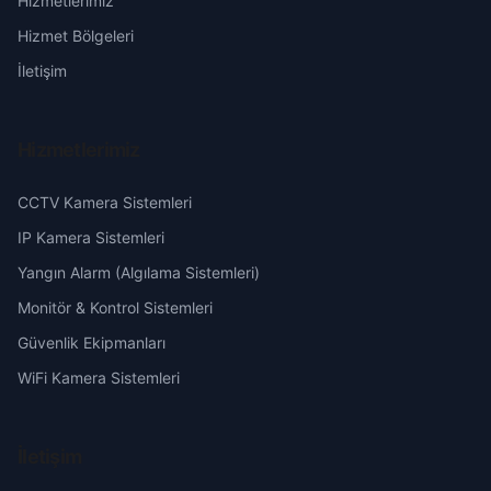
Hizmetlerimiz
Vakı
Erzurum
Hizmet Bölgeleri
Yeşil
Eskişehir
İletişim
Gaziantep
Hizmetlerimiz
Giresun
CCTV Kamera Sistemleri
Hakkari
IP Kamera Sistemleri
Yangın Alarm (Algılama Sistemleri)
Hatay
Monitör & Kontrol Sistemleri
Güvenlik Ekipmanları
Isparta
WiFi Kamera Sistemleri
Mersin
İletişim
İstanbul