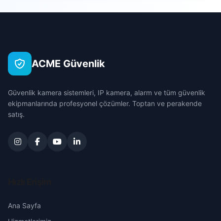
Hocalar
Ebecik
Çanakkale
İhsaniye
Işık
Çankırı
İscehisar
ACME Güvenlik
İstasyon
Çorum
Kızılören
Güvenlik kamera sistemleri, IP kamera, alarm ve tüm güvenlik
Karabulut
Denizli
ekipmanlarında profesyonel çözümler. Toptan ve perakende
Sandıklı
satış.
Kocabey
Diyarbakır
Sinanpaşa
Orta
Edirne
Sultandağı
Sekiler
Elazığ
Hızlı Erişim
Şuhut
Tekke
Erzincan
Ana Sayfa