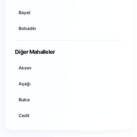
Artvin
Bayat
Aydın
Bolvadin
Balıkesir
Çay
Diğer Mahalleler
Bilecik
Çobanlar
Aksev
Bingöl
Dazkırı
Aşağı
Bitlis
Dinar
Bulca
Bolu
Emirdağ
Cedit
Burdur
Evciler
Dumlupınar
Bursa