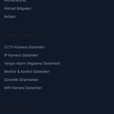
Hizmetlerimiz
Vakı
Erzurum
Hizmet Bölgeleri
Yeşil
Eskişehir
İletişim
Gaziantep
Hizmetlerimiz
Giresun
CCTV Kamera Sistemleri
Hakkari
IP Kamera Sistemleri
Yangın Alarm (Algılama Sistemleri)
Hatay
Monitör & Kontrol Sistemleri
Güvenlik Ekipmanları
Isparta
WiFi Kamera Sistemleri
Mersin
İletişim
İstanbul