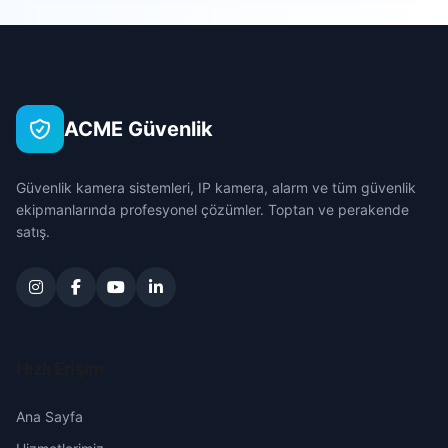
Hocalar
Ebecik
Çanakkale
İhsaniye
Işık
Çankırı
İscehisar
ACME Güvenlik
İstasyon
Çorum
Kızılören
Güvenlik kamera sistemleri, IP kamera, alarm ve tüm güvenlik
Karabulut
Denizli
ekipmanlarında profesyonel çözümler. Toptan ve perakende
Sandıklı
satış.
Kocabey
Diyarbakır
Sinanpaşa
Orta
Edirne
Sultandağı
Sekiler
Elazığ
Hızlı Erişim
Şuhut
Tekke
Erzincan
Ana Sayfa