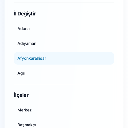
WiFi Kamera Sistemleri
İl Değiştir
Adana
Adıyaman
Afyonkarahisar
Ağrı
Amasya
İlçeler
Ankara
Merkez
Antalya
Başmakçı