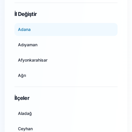
WiFi Kamera Sistemleri
İl Değiştir
Adana
Adıyaman
Afyonkarahisar
Ağrı
Amasya
İlçeler
Ankara
Aladağ
Antalya
Ceyhan