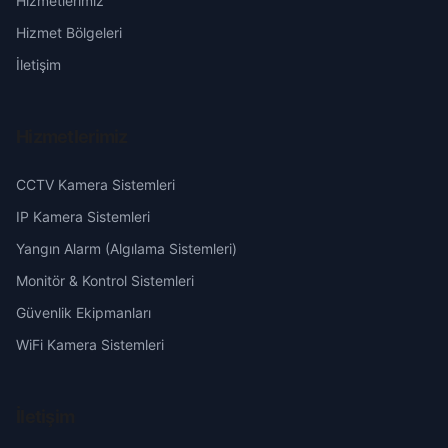
Hizmetlerimiz
Kuzupınarı
Erzurum
Hizmet Bölgeleri
Naltaş
Eskişehir
İletişim
Sugözü
Gaziantep
Hizmetlerimiz
Tahiriye
Giresun
CCTV Kamera Sistemleri
Tatlı
Hakkari
IP Kamera Sistemleri
Yangın Alarm (Algılama Sistemleri)
Tuzla
Hatay
Monitör & Kontrol Sistemleri
Güvenlik Ekipmanları
Üçdut
Isparta
WiFi Kamera Sistemleri
Yeniköy
Mersin
İletişim
Yeşilköy
İstanbul