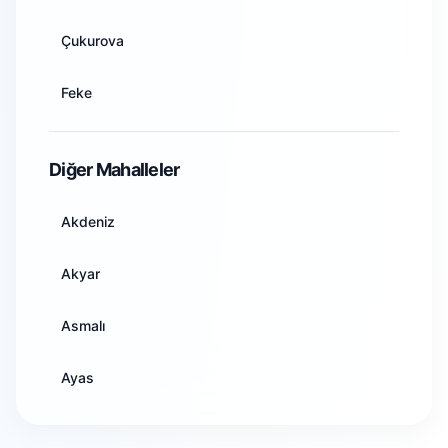
Artvin
Çukurova
Aydın
Feke
Balıkesir
İmamoğlu
Diğer Mahalleler
Bilecik
Karaisalı
Akdeniz
Bingöl
Karataş
Akyar
Bitlis
Kozan
Asmalı
Bolu
Pozantı
Ayas
Burdur
Saimbeyli
Demirtaş
Bursa