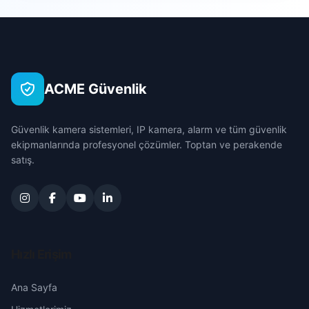
Sarıçam
Deveciuşağı
Çanakkale
Seyhan
Gölovası
Çankırı
Tufanbeyli
ACME Güvenlik
Hamzalı
Çorum
Yumurtalık
Güvenlik kamera sistemleri, IP kamera, alarm ve tüm güvenlik
Haylazlı
Denizli
ekipmanlarında profesyonel çözümler. Toptan ve perakende
Yüreğir
satış.
Kaldırım
Diyarbakır
Kalemli
Edirne
Kemalpaşa
Elazığ
Hızlı Erişim
Kırmızıdam
Erzincan
Ana Sayfa