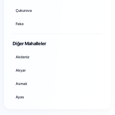
Artvin
Çukurova
Aydın
Feke
Balıkesir
İmamoğlu
Diğer Mahalleler
Bilecik
Karaisalı
Akdeniz
Bingöl
Karataş
Akyar
Bitlis
Kozan
Asmalı
Bolu
Pozantı
Ayas
Burdur
Saimbeyli
Demirtaş
Bursa