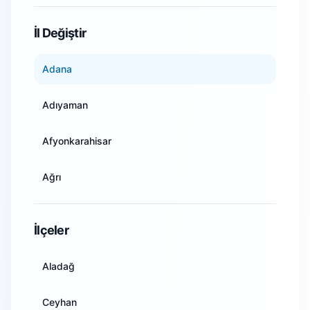
WiFi Kamera Sistemleri
İl Değiştir
Adana
Adıyaman
Afyonkarahisar
Ağrı
Amasya
İlçeler
Ankara
Aladağ
Antalya
Ceyhan