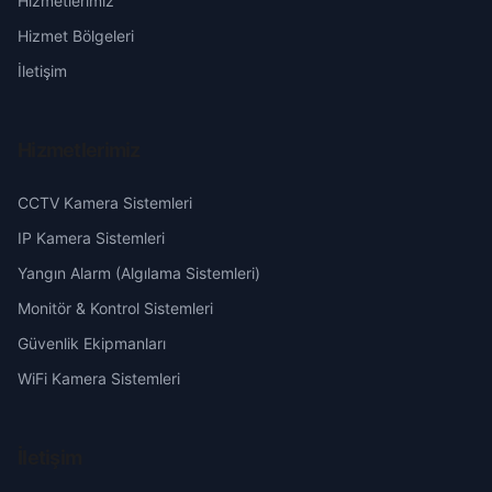
Hizmetlerimiz
Kuzupınarı
Erzurum
Hizmet Bölgeleri
Naltaş
Eskişehir
İletişim
Sugözü
Gaziantep
Hizmetlerimiz
Tahiriye
Giresun
CCTV Kamera Sistemleri
Tatlı
Hakkari
IP Kamera Sistemleri
Yangın Alarm (Algılama Sistemleri)
Tuzla
Hatay
Monitör & Kontrol Sistemleri
Güvenlik Ekipmanları
Üçdut
Isparta
WiFi Kamera Sistemleri
Yeniköy
Mersin
İletişim
Yeşilköy
İstanbul