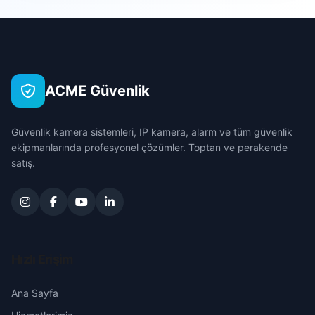
Sarıçam
Deveciuşağı
Çanakkale
Seyhan
Gölovası
Çankırı
Tufanbeyli
ACME Güvenlik
Hamzalı
Çorum
Yumurtalık
Güvenlik kamera sistemleri, IP kamera, alarm ve tüm güvenlik
Haylazlı
Denizli
ekipmanlarında profesyonel çözümler. Toptan ve perakende
Yüreğir
satış.
Kaldırım
Diyarbakır
Kalemli
Edirne
Kemalpaşa
Elazığ
Hızlı Erişim
Kırmızıdam
Erzincan
Ana Sayfa