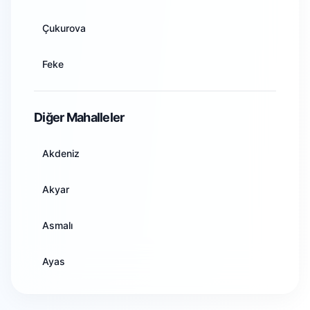
Artvin
Çukurova
Aydın
Feke
Balıkesir
İmamoğlu
Diğer Mahalleler
Bilecik
Karaisalı
Akdeniz
Bingöl
Karataş
Akyar
Bitlis
Kozan
Asmalı
Bolu
Pozantı
Ayas
Burdur
Saimbeyli
Demirtaş
Bursa