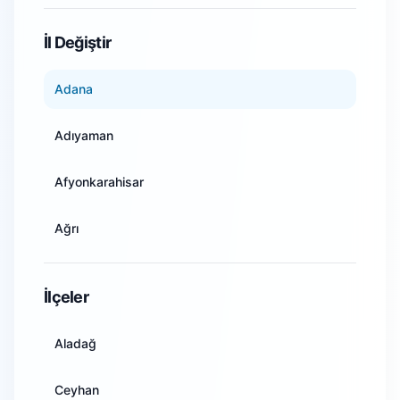
WiFi Kamera Sistemleri
İl Değiştir
Adana
Adıyaman
Afyonkarahisar
Ağrı
Amasya
İlçeler
Ankara
Aladağ
Antalya
Ceyhan