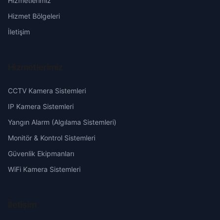
Hizmetlerimiz
Kuzupınarı
Erzurum
Hizmet Bölgeleri
Naltaş
Eskişehir
İletişim
Sugözü
Gaziantep
Hizmetlerimiz
Tahiriye
Giresun
CCTV Kamera Sistemleri
Tatlı
Hakkari
IP Kamera Sistemleri
Yangın Alarm (Algılama Sistemleri)
Tuzla
Hatay
Monitör & Kontrol Sistemleri
Güvenlik Ekipmanları
Üçdut
Isparta
WiFi Kamera Sistemleri
Yeniköy
Mersin
İletişim
Yeşilköy
İstanbul