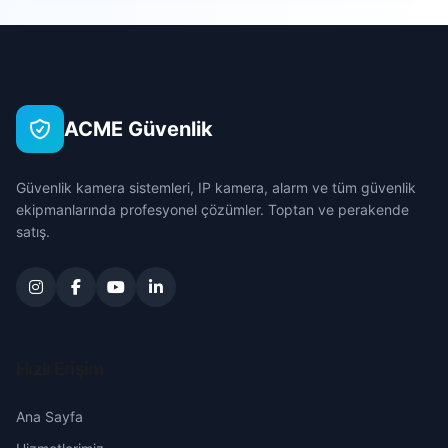
Sarıçam
Deveciuşağı
Çanakkale
Seyhan
Gölovası
Çankırı
Tufanbeyli
ACME Güvenlik
Hamzalı
Çorum
Yumurtalık
Güvenlik kamera sistemleri, IP kamera, alarm ve tüm güvenlik
Haylazlı
Denizli
ekipmanlarında profesyonel çözümler. Toptan ve perakende
Yüreğir
satış.
Kaldırım
Diyarbakır
Kalemli
Edirne
Kemalpaşa
Elazığ
Hızlı Erişim
Kırmızıdam
Erzincan
Ana Sayfa