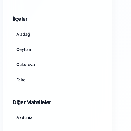
Amasya
İlçeler
Ankara
Aladağ
Antalya
Ceyhan
Artvin
Çukurova
Aydın
Feke
Balıkesir
İmamoğlu
Diğer Mahalleler
Bilecik
Karaisalı
Akdeniz
Bingöl
Karataş