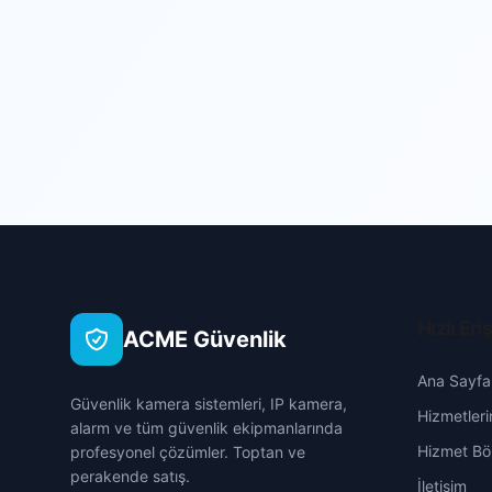
Hızlı Eri
ACME Güvenlik
Ana Sayfa
Güvenlik kamera sistemleri, IP kamera,
Hizmetleri
alarm ve tüm güvenlik ekipmanlarında
Hizmet Böl
profesyonel çözümler. Toptan ve
perakende satış.
İletişim