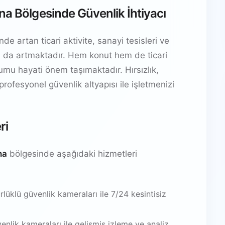
na Bölgesinde Güvenlik İhtiyacı
e artan ticari aktivite, sanayi tesisleri ve
yacı da artmaktadır. Hem konut hem de ticari
ulumu hayati önem taşımaktadır. Hırsızlık,
 profesyonel güvenlik altyapısı ile işletmenizi
ri
na
bölgesinde aşağıdaki hizmetleri
üklü güvenlik kameraları ile 7/24 kesintisiz
venlik kameraları ile gelişmiş izleme ve analiz