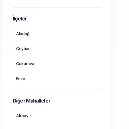
Amasya
İlçeler
Ankara
Aladağ
Antalya
Ceyhan
Artvin
Çukurova
Aydın
Feke
Balıkesir
İmamoğlu
Diğer Mahalleler
Bilecik
Karaisalı
Akbayır
Bingöl
Karataş