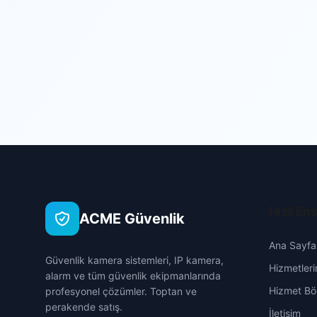
Hızlı Eri
ACME Güvenlik
Ana Sayfa
Güvenlik kamera sistemleri, IP kamera,
Hizmetleri
alarm ve tüm güvenlik ekipmanlarında
Hizmet Böl
profesyonel çözümler. Toptan ve
perakende satış.
İletişim