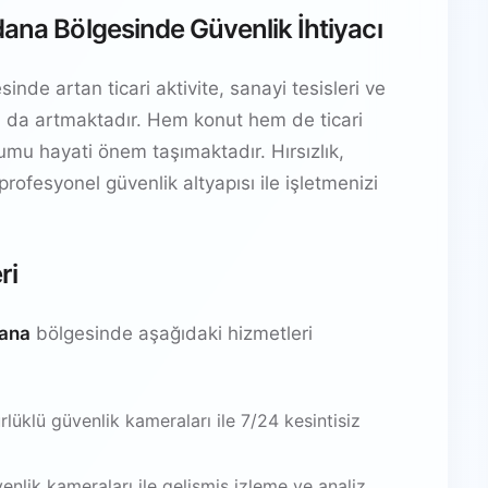
dana Bölgesinde Güvenlik İhtiyacı
nde artan ticari aktivite, sanayi tesisleri ve
yacı da artmaktadır. Hem konut hem de ticari
ulumu hayati önem taşımaktadır. Hırsızlık,
 profesyonel güvenlik altyapısı ile işletmenizi
ri
dana
bölgesinde aşağıdaki hizmetleri
üklü güvenlik kameraları ile 7/24 kesintisiz
venlik kameraları ile gelişmiş izleme ve analiz