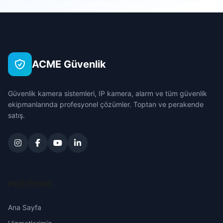
Sarıçam
Bahçeşehir
Çanakkale
Seyhan
Barbaros
Çankırı
Tufanbeyli
ACME Güvenlik
Barış
Çorum
Yumurtalık
Güvenlik kamera sistemleri, IP kamera, alarm ve tüm güvenlik
Belediyeevleri
Denizli
ekipmanlarında profesyonel çözümler. Toptan ve perakende
Yüreğir
satış.
Bey
Diyarbakır
Bulutlu
Edirne
Büyükdikili
Elazığ
Hızlı Erişim
Büyükkapılı
Erzincan
Ana Sayfa