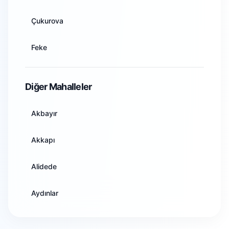
Artvin
Çukurova
Aydın
Feke
Balıkesir
İmamoğlu
Diğer Mahalleler
Bilecik
Karaisalı
Akbayır
Bingöl
Karataş
Akkapı
Bitlis
Kozan
Alidede
Bolu
Pozantı
Aydınlar
Burdur
Saimbeyli
Bahçelievler
Bursa