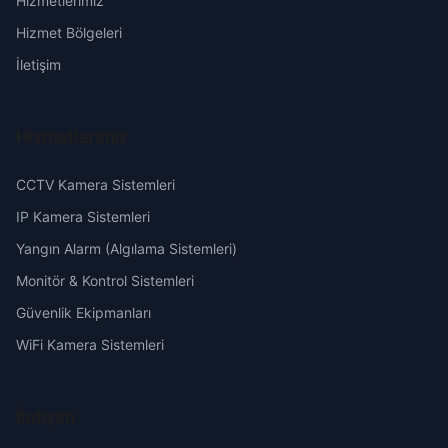
Hizmetlerimiz
Camuzcu
Erzurum
Hizmet Bölgeleri
Çarşı
Eskişehir
İletişim
Çiftlik
Gaziantep
Hizmetlerimiz
Dağlıoğlu
Giresun
CCTV Kamera Sistemleri
Demetevler
Hakkari
IP Kamera Sistemleri
Yangın Alarm (Algılama Sistemleri)
Denizli
Hatay
Monitör & Kontrol Sistemleri
Güvenlik Ekipmanları
Dervişler
Isparta
WiFi Kamera Sistemleri
Dumlupınar
Mersin
İletişim
Emek
İstanbul