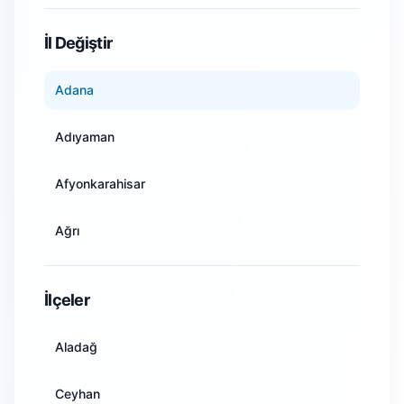
WiFi Kamera Sistemleri
İl Değiştir
Adana
Adıyaman
Afyonkarahisar
Ağrı
Amasya
İlçeler
Ankara
Aladağ
Antalya
Ceyhan