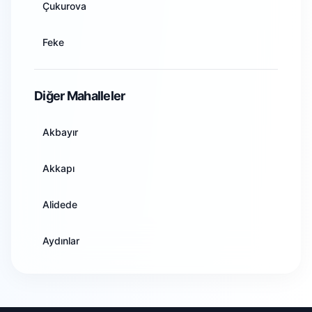
Çukurova
Aydın
Feke
Balıkesir
İmamoğlu
Diğer Mahalleler
Bilecik
Karaisalı
Akbayır
Bingöl
Karataş
Akkapı
Bitlis
Kozan
Alidede
Bolu
Pozantı
Aydınlar
Burdur
Saimbeyli
Bahçelievler
Bursa
Sarıçam