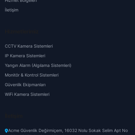
Hizmet Bölgeleri
Çarşı
Eskişehir
İletişim
Çiftlik
Gaziantep
Hizmetlerimiz
Dağlıoğlu
Giresun
CCTV Kamera Sistemleri
Demetevler
Hakkari
IP Kamera Sistemleri
Yangın Alarm (Algılama Sistemleri)
Denizli
Hatay
Monitör & Kontrol Sistemleri
Güvenlik Ekipmanları
Dervişler
Isparta
WiFi Kamera Sistemleri
Dumlupınar
Mersin
İletişim
Emek
İstanbul
Acme Güvenlik Değirmiçem, 16032 Nolu Sokak Selim Apt No
Fatih
İzmir