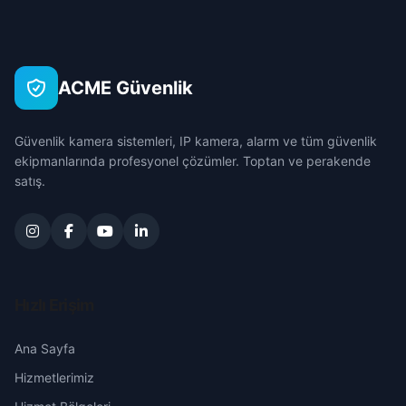
Bahçeşehir
Çanakkale
Seyhan
Barbaros
Çankırı
Tufanbeyli
ACME Güvenlik
Barış
Çorum
Yumurtalık
Güvenlik kamera sistemleri, IP kamera, alarm ve tüm güvenlik
Belediyeevleri
Denizli
ekipmanlarında profesyonel çözümler. Toptan ve perakende
Yüreğir
satış.
Bey
Diyarbakır
Bulutlu
Edirne
Büyükdikili
Elazığ
Hızlı Erişim
Büyükkapılı
Erzincan
Ana Sayfa
Hizmetlerimiz
Camuzcu
Erzurum