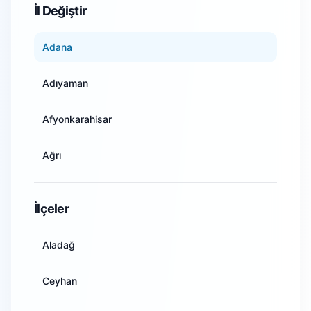
İl Değiştir
Adana
Adıyaman
Afyonkarahisar
Ağrı
Amasya
İlçeler
Ankara
Aladağ
Antalya
Ceyhan
Artvin