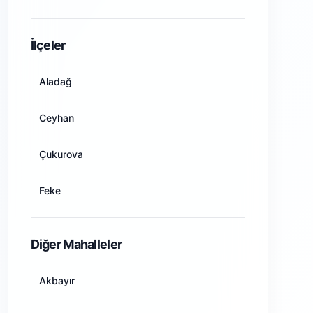
Amasya
İlçeler
Ankara
Aladağ
Antalya
Ceyhan
Artvin
Çukurova
Aydın
Feke
Balıkesir
İmamoğlu
Diğer Mahalleler
Bilecik
Karaisalı
Akbayır
Bingöl
Karataş