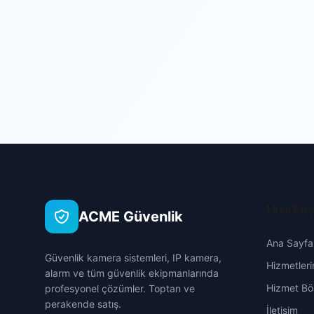
Hızlı Eri
ACME Güvenlik
Ana Sayfa
Güvenlik kamera sistemleri, IP kamera,
Hizmetleri
alarm ve tüm güvenlik ekipmanlarında
Hizmet Böl
profesyonel çözümler. Toptan ve
perakende satış.
İletişim