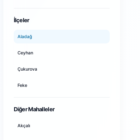
Amasya
İlçeler
Ankara
Aladağ
Antalya
Ceyhan
Artvin
Çukurova
Aydın
Feke
Balıkesir
İmamoğlu
Diğer Mahalleler
Bilecik
Karaisalı
Akçalı
Bingöl
Karataş