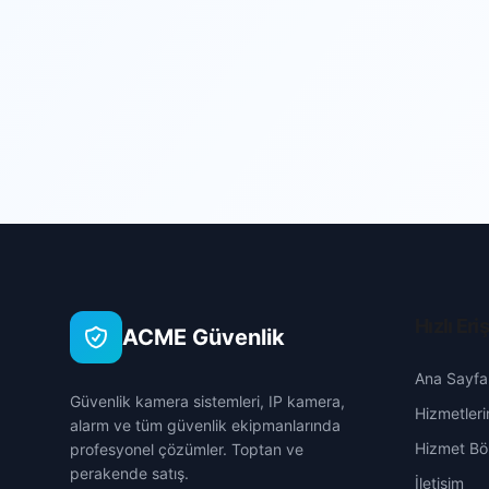
Hızlı Eri
ACME Güvenlik
Ana Sayfa
Güvenlik kamera sistemleri, IP kamera,
Hizmetleri
alarm ve tüm güvenlik ekipmanlarında
Hizmet Böl
profesyonel çözümler. Toptan ve
perakende satış.
İletişim