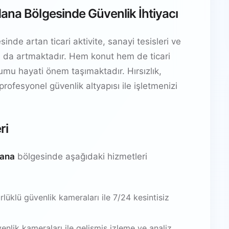
ana Bölgesinde Güvenlik İhtiyacı
de artan ticari aktivite, sanayi tesisleri ve
yacı da artmaktadır. Hem konut hem de ticari
ulumu hayati önem taşımaktadır. Hırsızlık,
 profesyonel güvenlik altyapısı ile işletmenizi
ri
dana
bölgesinde aşağıdaki hizmetleri
üklü güvenlik kameraları ile 7/24 kesintisiz
venlik kameraları ile gelişmiş izleme ve analiz