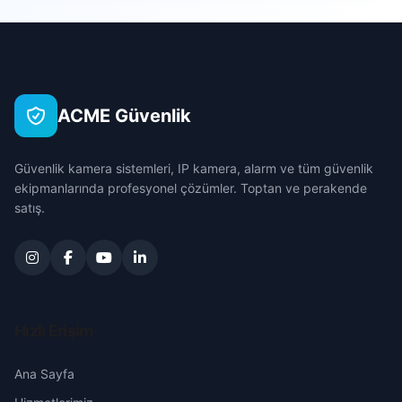
Sarıçam
Ceritler
Çanakkale
Seyhan
Çınarlık
Çankırı
Tufanbeyli
ACME Güvenlik
Darılık
Çorum
Yumurtalık
Güvenlik kamera sistemleri, IP kamera, alarm ve tüm güvenlik
Dayılar
Denizli
ekipmanlarında profesyonel çözümler. Toptan ve perakende
Yüreğir
satış.
Değirmencik
Diyarbakır
Dervişli
Edirne
Doğankent
Elazığ
Hızlı Erişim
Ebrihimli
Erzincan
Ana Sayfa