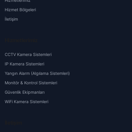
Hizmetlerimiz
Eğni
Erzurum
Hizmet Bölgeleri
Gerdibi
Eskişehir
İletişim
Gireğiyeniköy
Gaziantep
Hizmetlerimiz
Gökçek
Giresun
CCTV Kamera Sistemleri
Göre
Hakkari
IP Kamera Sistemleri
Yangın Alarm (Algılama Sistemleri)
Hasanlı
Hatay
Monitör & Kontrol Sistemleri
Güvenlik Ekipmanları
Karahan
Isparta
WiFi Kamera Sistemleri
Kabasakal
Mersin
İletişim
Kıvırcık
İstanbul