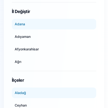
WiFi Kamera Sistemleri
İl Değiştir
Adana
Adıyaman
Afyonkarahisar
Ağrı
Amasya
İlçeler
Ankara
Aladağ
Antalya
Ceyhan