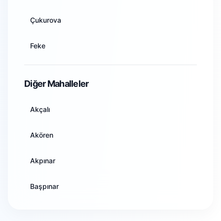
Artvin
Çukurova
Aydın
Feke
Balıkesir
İmamoğlu
Diğer Mahalleler
Bilecik
Karaisalı
Akçalı
Bingöl
Karataş
Akören
Bitlis
Kozan
Akpınar
Bolu
Pozantı
Başpınar
Burdur
Saimbeyli
Büyüksofulu
Bursa