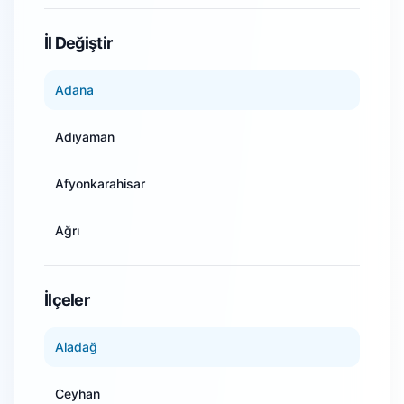
WiFi Kamera Sistemleri
İl Değiştir
Adana
Adıyaman
Afyonkarahisar
Ağrı
Amasya
İlçeler
Ankara
Aladağ
Antalya
Ceyhan