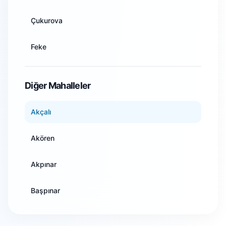
Artvin
Çukurova
Aydın
Feke
Balıkesir
İmamoğlu
Diğer Mahalleler
Bilecik
Karaisalı
Akçalı
Bingöl
Karataş
Akören
Bitlis
Kozan
Akpınar
Bolu
Pozantı
Başpınar
Burdur
Saimbeyli
Büyüksofulu
Bursa