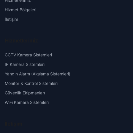
Hizmetlerimiz
Eğni
Erzurum
Hizmet Bölgeleri
Gerdibi
Eskişehir
İletişim
Gireğiyeniköy
Gaziantep
Hizmetlerimiz
Gökçek
Giresun
CCTV Kamera Sistemleri
Göre
Hakkari
IP Kamera Sistemleri
Yangın Alarm (Algılama Sistemleri)
Hasanlı
Hatay
Monitör & Kontrol Sistemleri
Güvenlik Ekipmanları
Karahan
Isparta
WiFi Kamera Sistemleri
Kabasakal
Mersin
İletişim
Kıvırcık
İstanbul