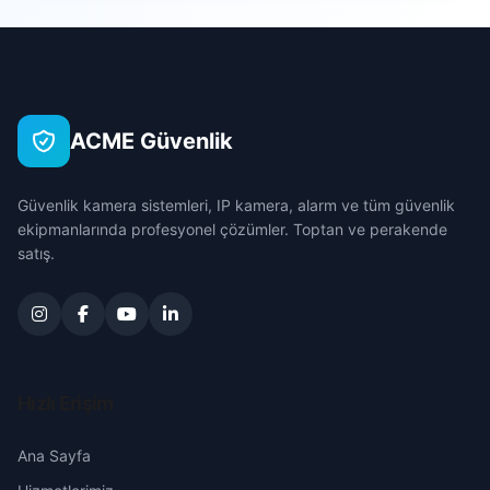
Sarıçam
Ceritler
Çanakkale
Seyhan
Çınarlık
Çankırı
Tufanbeyli
ACME Güvenlik
Darılık
Çorum
Yumurtalık
Güvenlik kamera sistemleri, IP kamera, alarm ve tüm güvenlik
Dayılar
Denizli
ekipmanlarında profesyonel çözümler. Toptan ve perakende
Yüreğir
satış.
Değirmencik
Diyarbakır
Dervişli
Edirne
Doğankent
Elazığ
Hızlı Erişim
Ebrihimli
Erzincan
Ana Sayfa