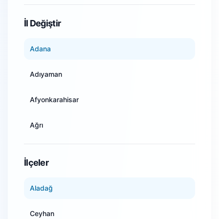
WiFi Kamera Sistemleri
İl Değiştir
Adana
Adıyaman
Afyonkarahisar
Ağrı
Amasya
İlçeler
Ankara
Aladağ
Antalya
Ceyhan