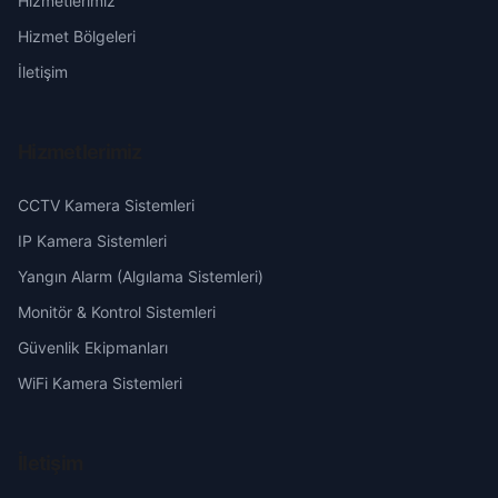
Hizmetlerimiz
Eğni
Erzurum
Hizmet Bölgeleri
Gerdibi
Eskişehir
İletişim
Gireğiyeniköy
Gaziantep
Hizmetlerimiz
Gökçek
Giresun
CCTV Kamera Sistemleri
Göre
Hakkari
IP Kamera Sistemleri
Yangın Alarm (Algılama Sistemleri)
Hasanlı
Hatay
Monitör & Kontrol Sistemleri
Güvenlik Ekipmanları
Karahan
Isparta
WiFi Kamera Sistemleri
Kabasakal
Mersin
İletişim
Kıvırcık
İstanbul