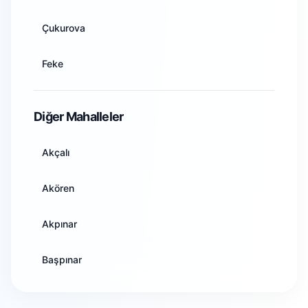
Artvin
Çukurova
Aydın
Feke
Balıkesir
İmamoğlu
Diğer Mahalleler
Bilecik
Karaisalı
Akçalı
Bingöl
Karataş
Akören
Bitlis
Kozan
Akpınar
Bolu
Pozantı
Başpınar
Burdur
Saimbeyli
Büyüksofulu
Bursa