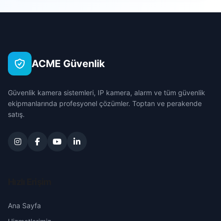
Sarıçam
Ceritler
Çanakkale
Seyhan
Çınarlık
Çankırı
Tufanbeyli
ACME Güvenlik
Darılık
Çorum
Yumurtalık
Güvenlik kamera sistemleri, IP kamera, alarm ve tüm güvenlik
Dayılar
Denizli
ekipmanlarında profesyonel çözümler. Toptan ve perakende
Yüreğir
satış.
Değirmencik
Diyarbakır
Dervişli
Edirne
Doğankent
Elazığ
Hızlı Erişim
Ebrihimli
Erzincan
Ana Sayfa