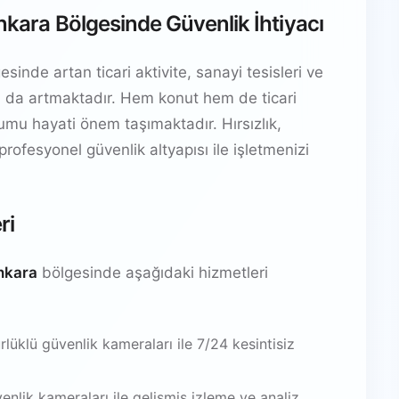
Ankara Bölgesinde Güvenlik İhtiyacı
sinde artan ticari aktivite, sanayi tesisleri ve
yacı da artmaktadır. Hem konut hem de ticari
ulumu hayati önem taşımaktadır. Hırsızlık,
 profesyonel güvenlik altyapısı ile işletmenizi
ri
Ankara
bölgesinde aşağıdaki hizmetleri
üklü güvenlik kameraları ile 7/24 kesintisiz
venlik kameraları ile gelişmiş izleme ve analiz