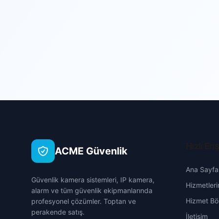
Hızlı Eri
ACME Güvenlik
Ana Sayfa
Güvenlik kamera sistemleri, IP kamera,
Hizmetleri
alarm ve tüm güvenlik ekipmanlarında
Hizmet Böl
profesyonel çözümler. Toptan ve
perakende satış.
İletişim