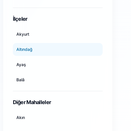
Amasya
İlçeler
Ankara
Akyurt
Antalya
Altındağ
Artvin
Ayaş
Aydın
Balâ
Balıkesir
Beypazarı
Diğer Mahalleler
Bilecik
Çamlıdere
Akın
Bingöl
Çankaya