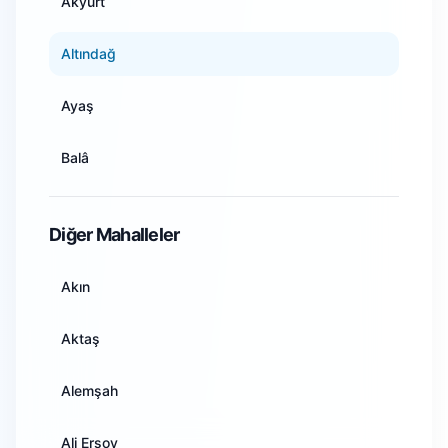
Akyurt
Antalya
Altındağ
Artvin
Ayaş
Aydın
Balâ
Balıkesir
Beypazarı
Diğer Mahalleler
Bilecik
Çamlıdere
Akın
Bingöl
Çankaya
Aktaş
Bitlis
Çubuk
Alemşah
Bolu
Elmadağ
Ali Ersoy
Burdur