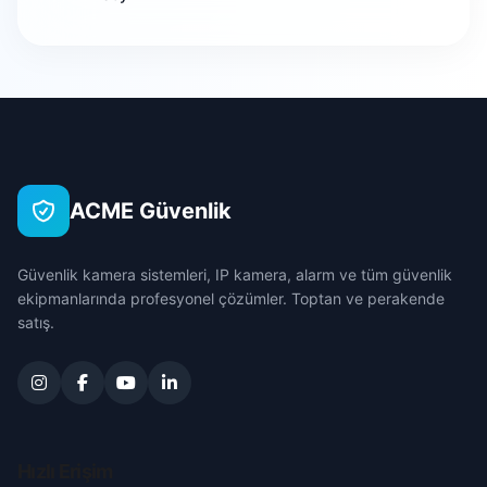
Etimesgut
Altınpark
Bursa
Evren
Anıt
Çanakkale
Gölbaşı
Atilla
Çankırı
Güdül
ACME Güvenlik
Aydınlıkevler
Çorum
Haymana
Güvenlik kamera sistemleri, IP kamera, alarm ve tüm güvenlik
Bağdat
Denizli
ekipmanlarında profesyonel çözümler. Toptan ve perakende
Kahramankazan
satış.
Baraj
Diyarbakır
Kalecik
Başpınar
Edirne
Keçiören
Beşikkaya
Elazığ
Hızlı Erişim
Kızılcahamam