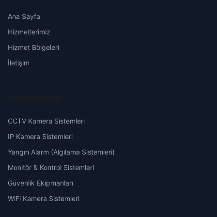
Çalışkanlar
Erzincan
Ana Sayfa
Mamak
Hizmetlerimiz
Doğantepe
Erzurum
Nallıhan
Hizmet Bölgeleri
Feridun Çelik
Eskişehir
İletişim
Polatlı
Gören
Gaziantep
Pursaklar
Hizmetlerimiz
Gül
Giresun
CCTV Kamera Sistemleri
Sincan
Gültepe
Hakkari
IP Kamera Sistemleri
Şereflikoçhisar
Yangın Alarm (Algılama Sistemleri)
Güneşevler
Hatay
Monitör & Kontrol Sistemleri
Yenimahalle
Güvenlik Ekipmanları
Hacı Bayram
Isparta
WiFi Kamera Sistemleri
Hacılar
Mersin