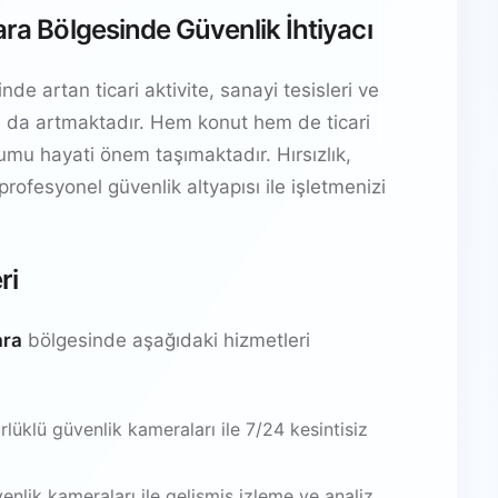
ara Bölgesinde Güvenlik İhtiyacı
de artan ticari aktivite, sanayi tesisleri ve
yacı da artmaktadır. Hem konut hem de ticari
ulumu hayati önem taşımaktadır. Hırsızlık,
 profesyonel güvenlik altyapısı ile işletmenizi
ri
ara
bölgesinde aşağıdaki hizmetleri
üklü güvenlik kameraları ile 7/24 kesintisiz
venlik kameraları ile gelişmiş izleme ve analiz