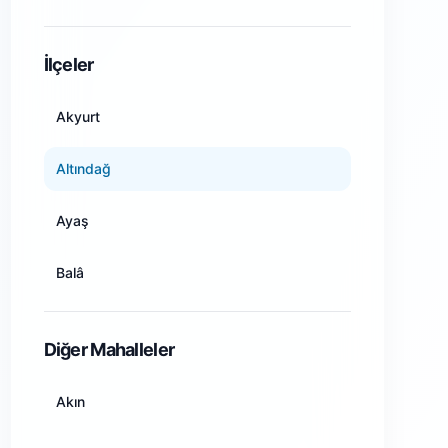
Amasya
İlçeler
Ankara
Akyurt
Antalya
Altındağ
Artvin
Ayaş
Aydın
Balâ
Balıkesir
Beypazarı
Diğer Mahalleler
Bilecik
Çamlıdere
Akın
Bingöl
Çankaya