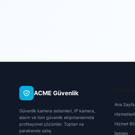
Hızlı Eri
ACME Güvenlik
Ana Sayfa
Güvenlik kamera sistemleri, IP kamera,
Hizmetleri
alarm ve tüm güvenlik ekipmanlarında
Hizmet Böl
profesyonel çözümler. Toptan ve
perakende satış.
İletişim