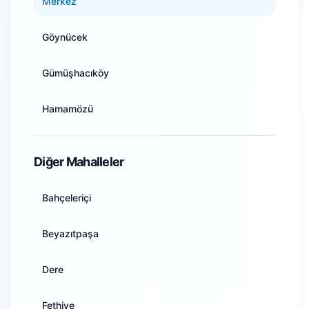
Merkez
Antalya
Göynücek
Artvin
Gümüşhacıköy
Aydın
Hamamözü
Balıkesir
Merzifon
Diğer Mahalleler
Bilecik
Suluova
Bahçeleriçi
Bingöl
Taşova
Beyazıtpaşa
Bitlis
Dere
Bolu
Fethiye
Burdur