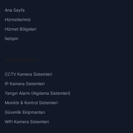
Kirazlıdere
Erzincan
Ana Sayfa
Hizmetlerimiz
Koçak
Erzurum
Hizmet Bölgeleri
Kurşunlu
Eskişehir
İletişim
Mehmetpaşa
Gaziantep
Hizmetlerimiz
Nusratiye
Giresun
CCTV Kamera Sistemleri
Pirinçci
Hakkari
IP Kamera Sistemleri
Yangın Alarm (Algılama Sistemleri)
Sofular
Hatay
Monitör & Kontrol Sistemleri
Güvenlik Ekipmanları
Şamlar
Isparta
WiFi Kamera Sistemleri
Şeyhcui
Mersin