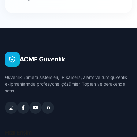
Gökmedrese
Bursa
Gümüşlü
Çanakkale
Hacıilyas
Çankırı
ACME Güvenlik
Hacılar Meydanı
Çorum
Güvenlik kamera sistemleri, IP kamera, alarm ve tüm güvenlik
Hatuniye
Denizli
ekipmanlarında profesyonel çözümler. Toptan ve perakende
satış.
İbret
Diyarbakır
İstiklal
Edirne
Karasenir
Elazığ
Hızlı Erişim