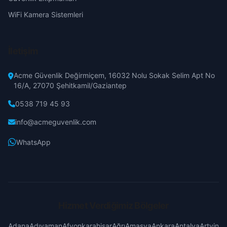
Gaziantep
WiFi Kamera Sistemleri
Üçler
Giresun
Yazıbağları
İletişim
Hakkari
Yeşilyenice
Acme Güvenlik Değirmiçem, 16032 Nolu Sokak Selim Apt No
16/A, 27070 Şehitkamil/Gaziantep
Hatay
Yüzevler
0538 719 45 93
Isparta
info@acmeguvenlik.com
Mersin
WhatsApp
İstanbul
İzmir
Hizmet Verdiğimiz Bölgeler
Kars
Adana
Adıyaman
Afyonkarahisar
Ağrı
Amasya
Ankara
Antalya
Artvin