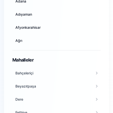
Adana
Adıyaman
Afyonkarahisar
Ağrı
Amasya
Mahalleler
Ankara
Bahçeleriçi
Antalya
Beyazıtpaşa
Artvin
Dere
Aydın
Fethiye