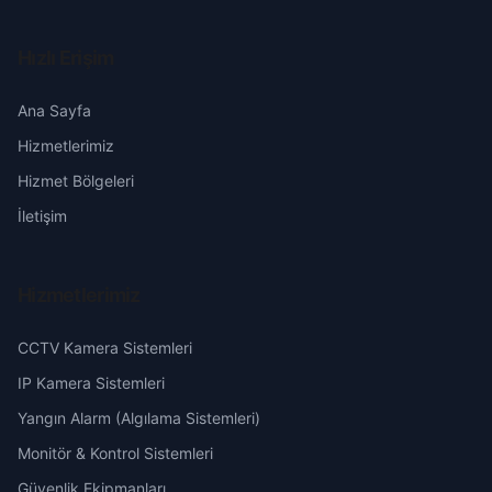
Kirazlıdere
Çorum
Hızlı Erişim
Koçak
Denizli
Ana Sayfa
Kurşunlu
Hizmetlerimiz
Diyarbakır
Hizmet Bölgeleri
Mehmetpaşa
İletişim
Edirne
Nusratiye
Elazığ
Hizmetlerimiz
Pirinçci
Erzincan
CCTV Kamera Sistemleri
Sofular
IP Kamera Sistemleri
Erzurum
Yangın Alarm (Algılama Sistemleri)
Şamlar
Eskişehir
Monitör & Kontrol Sistemleri
Şeyhcui
Güvenlik Ekipmanları