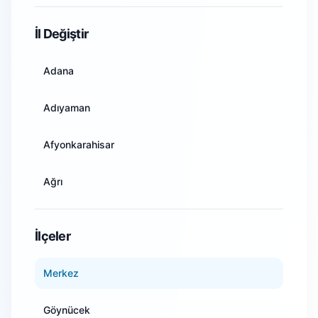
WiFi Kamera Sistemleri
İl Değiştir
Adana
Adıyaman
Afyonkarahisar
Ağrı
Amasya
İlçeler
Ankara
Merkez
Antalya
Göynücek