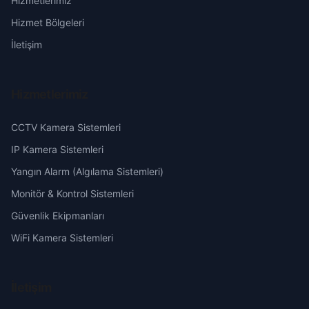
Hizmetlerimiz
Koçak
Erzurum
Hizmet Bölgeleri
Kurşunlu
Eskişehir
İletişim
Mehmetpaşa
Gaziantep
Hizmetlerimiz
Nusratiye
Giresun
CCTV Kamera Sistemleri
Pirinçci
Hakkari
IP Kamera Sistemleri
Yangın Alarm (Algılama Sistemleri)
Sofular
Hatay
Monitör & Kontrol Sistemleri
Güvenlik Ekipmanları
Şamlar
Isparta
WiFi Kamera Sistemleri
Şeyhcui
Mersin
İletişim
Üçler
İstanbul