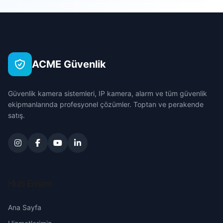
Gümüşlü
Çanakkale
Hacıilyas
Çankırı
ACME Güvenlik
Hacılar Meydanı
Çorum
Güvenlik kamera sistemleri, IP kamera, alarm ve tüm güvenlik
Hatuniye
Denizli
ekipmanlarında profesyonel çözümler. Toptan ve perakende
satış.
İbret
Diyarbakır
İstiklal
Edirne
Karasenir
Elazığ
Hızlı Erişim
Kirazlıdere
Erzincan
Ana Sayfa