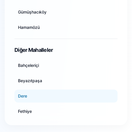
Artvin
Gümüşhacıköy
Aydın
Hamamözü
Balıkesir
Merzifon
Diğer Mahalleler
Bilecik
Suluova
Bahçeleriçi
Bingöl
Taşova
Beyazıtpaşa
Bitlis
Dere
Bolu
Fethiye
Burdur
Gökmedrese
Bursa