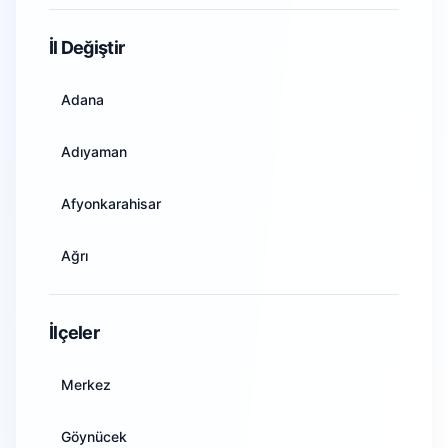
WiFi Kamera Sistemleri
İl Değiştir
Adana
Adıyaman
Afyonkarahisar
Ağrı
Amasya
İlçeler
Ankara
Merkez
Antalya
Göynücek