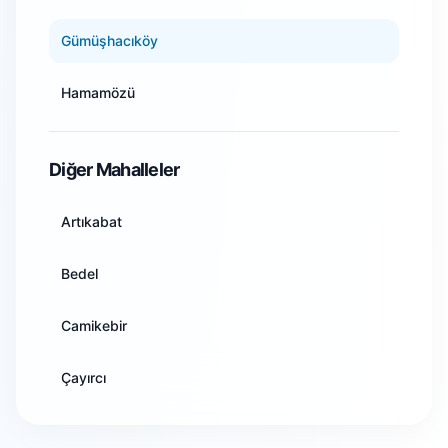
Artvin
Gümüşhacıköy
Aydın
Hamamözü
Balıkesir
Merzifon
Diğer Mahalleler
Bilecik
Suluova
Artıkabat
Bingöl
Taşova
Bedel
Bitlis
Camikebir
Bolu
Çayırcı
Burdur
Cuma
Bursa