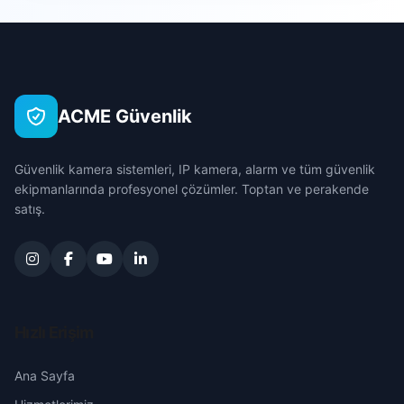
Hacıyahya
Çanakkale
Irmak
Çankırı
ACME Güvenlik
Şeker
Çorum
Güvenlik kamera sistemleri, IP kamera, alarm ve tüm güvenlik
Tekke
Denizli
ekipmanlarında profesyonel çözümler. Toptan ve perakende
satış.
Ulucami
Diyarbakır
Edirne
Elazığ
Hızlı Erişim
Erzincan
Ana Sayfa