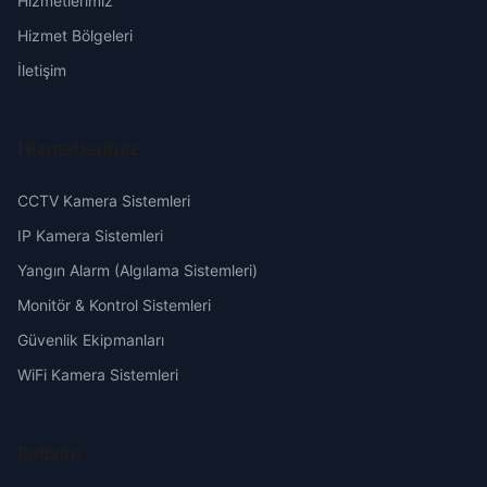
Hizmetlerimiz
Erzurum
Hizmet Bölgeleri
Eskişehir
İletişim
Gaziantep
Hizmetlerimiz
Giresun
CCTV Kamera Sistemleri
Hakkari
IP Kamera Sistemleri
Yangın Alarm (Algılama Sistemleri)
Hatay
Monitör & Kontrol Sistemleri
Güvenlik Ekipmanları
Isparta
WiFi Kamera Sistemleri
Mersin
İletişim
İstanbul