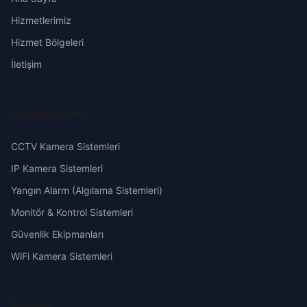
Hizmetlerimiz
Erzurum
Hizmet Bölgeleri
Eskişehir
İletişim
Gaziantep
Hizmetlerimiz
Giresun
CCTV Kamera Sistemleri
Hakkari
IP Kamera Sistemleri
Yangın Alarm (Algılama Sistemleri)
Hatay
Monitör & Kontrol Sistemleri
Güvenlik Ekipmanları
Isparta
WiFi Kamera Sistemleri
Mersin
İletişim