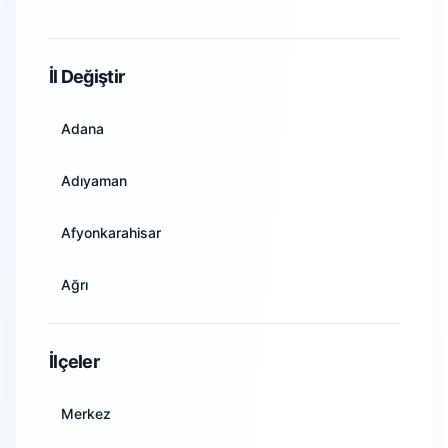
WiFi Kamera Sistemleri
İl Değiştir
Adana
Adıyaman
Afyonkarahisar
Ağrı
Amasya
İlçeler
Ankara
Merkez
Antalya