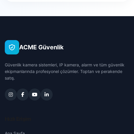
Cuma
Bursa
Hacıyahya
Çanakkale
Irmak
Çankırı
ACME Güvenlik
Şeker
Çorum
Güvenlik kamera sistemleri, IP kamera, alarm ve tüm güvenlik
Tekke
Denizli
ekipmanlarında profesyonel çözümler. Toptan ve perakende
satış.
Ulucami
Diyarbakır
Edirne
Elazığ
Hızlı Erişim
Erzincan
Ana Sayfa