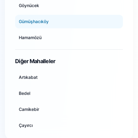
Göynücek
Artvin
Gümüşhacıköy
Aydın
Hamamözü
Balıkesir
Merzifon
Diğer Mahalleler
Bilecik
Suluova
Artıkabat
Bingöl
Taşova
Bedel
Bitlis
Camikebir
Bolu
Çayırcı
Burdur