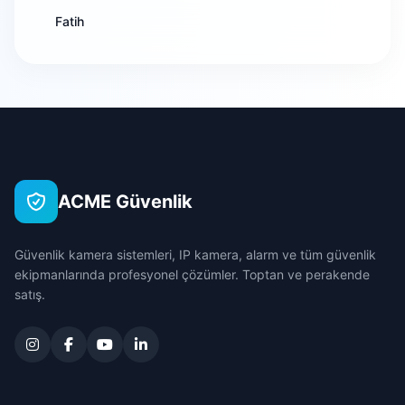
Fatih
Burdur
Evciler
Kale
Bursa
Hocalar
Kurtuluş
Çanakkale
İhsaniye
Medrese
Çankırı
İscehisar
ACME Güvenlik
Selimiye
Çorum
Kızılören
Güvenlik kamera sistemleri, IP kamera, alarm ve tüm güvenlik
Şehit
Denizli
ekipmanlarında profesyonel çözümler. Toptan ve perakende
Sandıklı
satış.
Tepecik
Diyarbakır
Sinanpaşa
Yeni
Edirne
Sultandağı
Elazığ