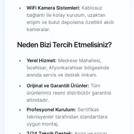
WiFi Kamera Sistemleri:
Kablosuz
bağlantı ile kolay kurulum, uzaktan
erişim ve bulut depolama özellikli akıllı
kameralar.
Neden Bizi Tercih Etmelisiniz?
Yerel Hizmet:
Medrese Mahallesi,
İscehisar, Afyonkarahisar bölgesinde
anında servis ve destek imkanı.
Orijinal ve Garantili Ürünler:
Tüm
ürünlerimiz resmi distribütör garantisi
altındadır.
Profesyonel Kurulum:
Sertifikalı
teknisyenler tarafından standartlara
uygun montaj.
7/24 Teknik Destek:
Arıza ve sorun