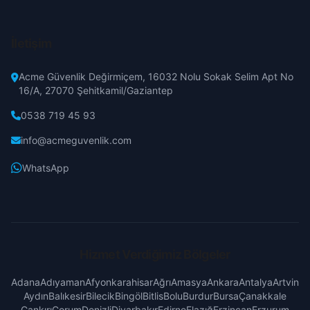
Mersin
İletişim
İstanbul
Acme Güvenlik Değirmiçem, 16032 Nolu Sokak Selim Apt No
İzmir
16/A, 27070 Şehitkamil/Gaziantep
0538 719 45 93
Kars
info@acmeguvenlik.com
Kastamonu
WhatsApp
Kayseri
Kırklareli
Hizmet Verdiğimiz Bölgeler
Kırşehir
Adana
Adıyaman
Afyonkarahisar
Ağrı
Amasya
Ankara
Antalya
Artvin
Aydın
Balıkesir
Bilecik
Bingöl
Bitlis
Bolu
Burdur
Bursa
Çanakkale
Kocaeli
Çankırı
Çorum
Denizli
Diyarbakır
Edirne
Elazığ
Erzincan
Erzurum