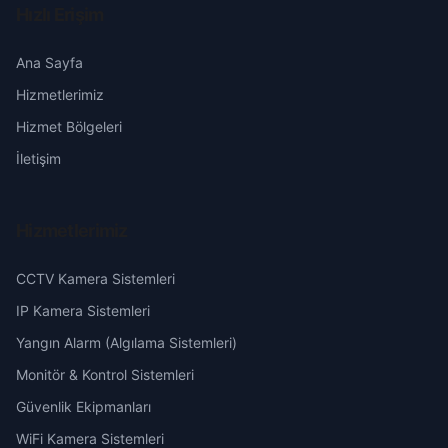
Hızlı Erişim
Şuhut
Erzincan
Ana Sayfa
Hizmetlerimiz
Erzurum
Hizmet Bölgeleri
Eskişehir
İletişim
Gaziantep
Hizmetlerimiz
Giresun
CCTV Kamera Sistemleri
Hakkari
IP Kamera Sistemleri
Yangın Alarm (Algılama Sistemleri)
Hatay
Monitör & Kontrol Sistemleri
Güvenlik Ekipmanları
Isparta
WiFi Kamera Sistemleri