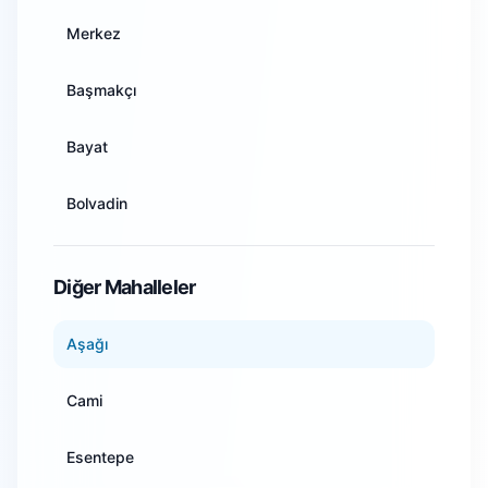
Ankara
Merkez
Antalya
Başmakçı
Artvin
Bayat
Aydın
Bolvadin
Balıkesir
Çay
Diğer Mahalleler
Bilecik
Çobanlar
Aşağı
Bingöl
Dazkırı
Cami
Bitlis
Dinar
Esentepe
Bolu
Emirdağ