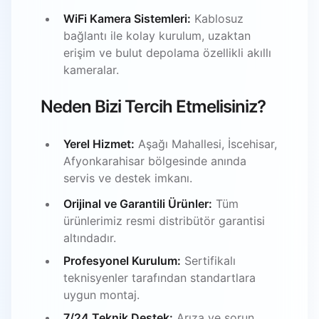
WiFi Kamera Sistemleri:
Kablosuz
bağlantı ile kolay kurulum, uzaktan
erişim ve bulut depolama özellikli akıllı
kameralar.
Neden Bizi Tercih Etmelisiniz?
Yerel Hizmet:
Aşağı Mahallesi, İscehisar,
Afyonkarahisar bölgesinde anında
servis ve destek imkanı.
Orijinal ve Garantili Ürünler:
Tüm
ürünlerimiz resmi distribütör garantisi
altındadır.
Profesyonel Kurulum:
Sertifikalı
teknisyenler tarafından standartlara
uygun montaj.
7/24 Teknik Destek:
Arıza ve sorun