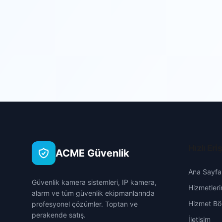
Hızlı Eri
ACME Güvenlik
Ana Sayfa
Güvenlik kamera sistemleri, IP kamera,
Hizmetleri
alarm ve tüm güvenlik ekipmanlarında
Hizmet Böl
profesyonel çözümler. Toptan ve
perakende satış.
İletişim