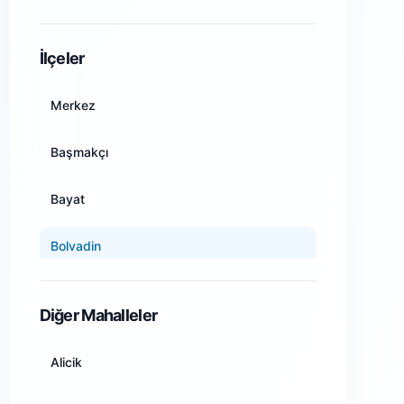
Amasya
İlçeler
Ankara
Merkez
Antalya
Başmakçı
Artvin
Bayat
Aydın
Bolvadin
Balıkesir
Çay
Diğer Mahalleler
Bilecik
Çobanlar
Alicik
Bingöl
Dazkırı