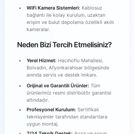
WiFi Kamera Sistemleri:
Kablosuz
bağlantı ile kolay kurulum, uzaktan
erişim ve bulut depolama özellikli akıllı
kameralar.
Neden Bizi Tercih Etmelisiniz?
Yerel Hizmet:
Hacıhoflu Mahallesi,
Bolvadin, Afyonkarahisar bölgesinde
anında servis ve destek imkanı.
Orijinal ve Garantili Ürünler:
Tüm
ürünlerimiz resmi distribütör garantisi
altındadır.
Profesyonel Kurulum:
Sertifikalı
teknisyenler tarafından standartlara
uygun montaj.
7/24 Teknik Destek:
Arıza ve sorun