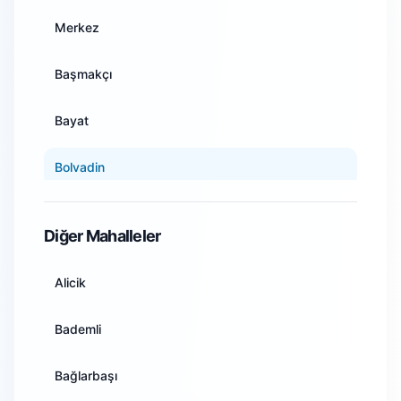
Ankara
Merkez
Antalya
Başmakçı
Artvin
Bayat
Aydın
Bolvadin
Balıkesir
Çay
Diğer Mahalleler
Bilecik
Çobanlar
Alicik
Bingöl
Dazkırı
Bademli
Bitlis
Dinar
Bağlarbaşı
Bolu
Emirdağ