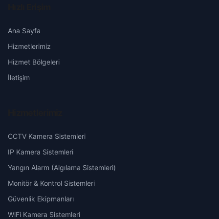
Hızlı Erişim
Şuhut
Kale
Erzincan
Ana Sayfa
Hizmetlerimiz
Karabaş
Erzurum
Hizmet Bölgeleri
Kayabaşı
Eskişehir
İletişim
Kestemet
Gaziantep
Hizmetlerimiz
Konak
Giresun
CCTV Kamera Sistemleri
Korkut
Hakkari
IP Kamera Sistemleri
Yangın Alarm (Algılama Sistemleri)
Malazgirt
Hatay
Monitör & Kontrol Sistemleri
Güvenlik Ekipmanları
Mescit
Isparta
WiFi Kamera Sistemleri