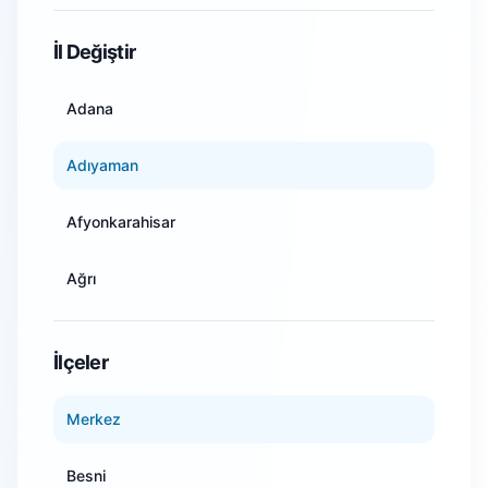
WiFi Kamera Sistemleri
İl Değiştir
Adana
Adıyaman
Afyonkarahisar
Ağrı
Amasya
İlçeler
Ankara
Merkez
Antalya
Besni