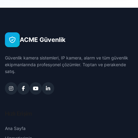
Esentepe
Çanakkale
Fatih
Çankırı
ACME Güvenlik
Hocaömer
Çorum
Güvenlik kamera sistemleri, IP kamera, alarm ve tüm güvenlik
İhsaniye
Denizli
ekipmanlarında profesyonel çözümler. Toptan ve perakende
satış.
Karapınar
Diyarbakır
Kayalık
Edirne
Malazgirt
Elazığ
Hızlı Erişim
Mehmet Akif
Erzincan
Ana Sayfa