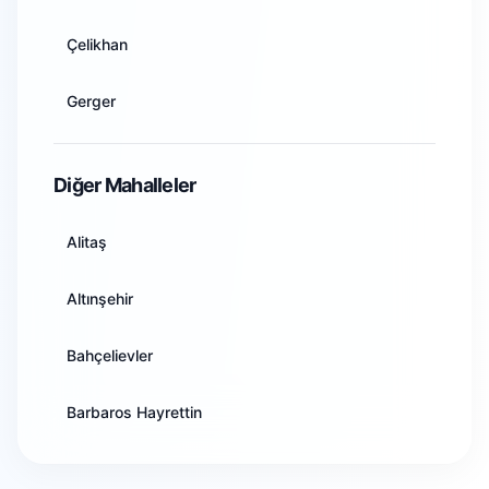
Artvin
Çelikhan
Aydın
Gerger
Balıkesir
Gölbaşı
Diğer Mahalleler
Bilecik
Kahta
Alitaş
Bingöl
Samsat
Altınşehir
Bitlis
Sincik
Bahçelievler
Bolu
Tut
Barbaros Hayrettin
Burdur
Cumhuriyet
Bursa