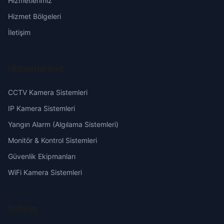
Hizmetlerimiz
Musalla
Erzurum
Hizmet Bölgeleri
Sitte
Eskişehir
İletişim
Sümerevler
Gaziantep
Hizmetlerimiz
Turgut Reis
Giresun
CCTV Kamera Sistemleri
Ulus
Hakkari
IP Kamera Sistemleri
Yangın Alarm (Algılama Sistemleri)
Vatan
Hatay
Monitör & Kontrol Sistemleri
Güvenlik Ekipmanları
Yavuz Selim
Isparta
WiFi Kamera Sistemleri
Yeni
Mersin
İletişim
Yeni Sanayi
İstanbul