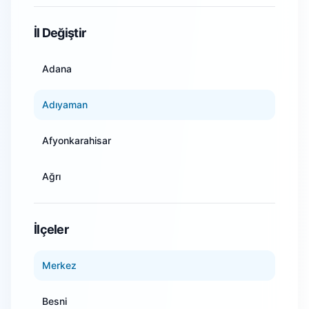
WiFi Kamera Sistemleri
İl Değiştir
Adana
Adıyaman
Afyonkarahisar
Ağrı
Amasya
İlçeler
Ankara
Merkez
Antalya
Besni