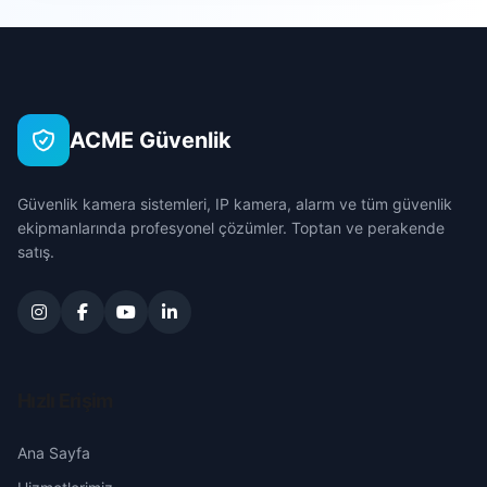
Esentepe
Çanakkale
Fatih
Çankırı
ACME Güvenlik
Hocaömer
Çorum
Güvenlik kamera sistemleri, IP kamera, alarm ve tüm güvenlik
İhsaniye
Denizli
ekipmanlarında profesyonel çözümler. Toptan ve perakende
satış.
Karapınar
Diyarbakır
Kayalık
Edirne
Malazgirt
Elazığ
Hızlı Erişim
Mehmet Akif
Erzincan
Ana Sayfa