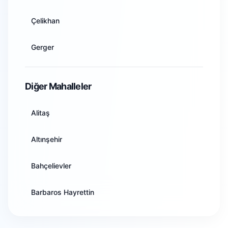
Artvin
Çelikhan
Aydın
Gerger
Balıkesir
Gölbaşı
Diğer Mahalleler
Bilecik
Kahta
Alitaş
Bingöl
Samsat
Altınşehir
Bitlis
Sincik
Bahçelievler
Bolu
Tut
Barbaros Hayrettin
Burdur
Cumhuriyet
Bursa