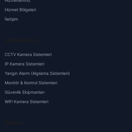
Hizmetlerimiz
Musalla
Erzurum
Hizmet Bölgeleri
Sitte
Eskişehir
İletişim
Sümerevler
Gaziantep
Hizmetlerimiz
Turgut Reis
Giresun
CCTV Kamera Sistemleri
Ulus
Hakkari
IP Kamera Sistemleri
Yangın Alarm (Algılama Sistemleri)
Vatan
Hatay
Monitör & Kontrol Sistemleri
Güvenlik Ekipmanları
Yavuz Selim
Isparta
WiFi Kamera Sistemleri
Yeni
Mersin
İletişim
Yeni Sanayi
İstanbul