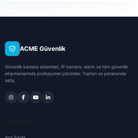
Cumhuriyet
Bursa
Esentepe
Çanakkale
Fatih
Çankırı
ACME Güvenlik
Hocaömer
Çorum
Güvenlik kamera sistemleri, IP kamera, alarm ve tüm güvenlik
İhsaniye
Denizli
ekipmanlarında profesyonel çözümler. Toptan ve perakende
satış.
Karapınar
Diyarbakır
Kayalık
Edirne
Malazgirt
Elazığ
Hızlı Erişim
Mehmet Akif
Erzincan
Ana Sayfa