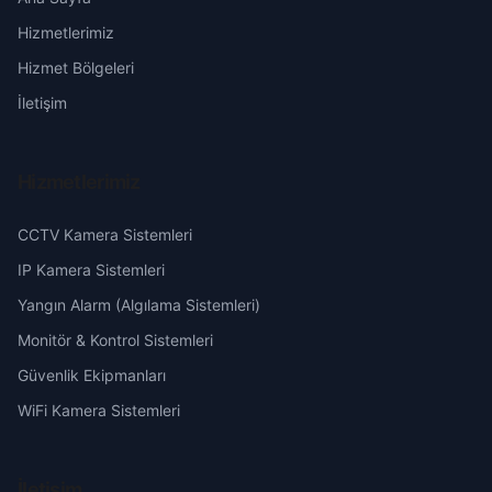
Hizmetlerimiz
Musalla
Erzurum
Hizmet Bölgeleri
Sitte
Eskişehir
İletişim
Sümerevler
Gaziantep
Hizmetlerimiz
Turgut Reis
Giresun
CCTV Kamera Sistemleri
Ulus
Hakkari
IP Kamera Sistemleri
Yangın Alarm (Algılama Sistemleri)
Vatan
Hatay
Monitör & Kontrol Sistemleri
Güvenlik Ekipmanları
Yavuz Selim
Isparta
WiFi Kamera Sistemleri
Yeni
Mersin
İletişim
Yeni Sanayi