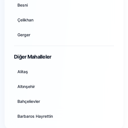
Besni
Artvin
Çelikhan
Aydın
Gerger
Balıkesir
Gölbaşı
Diğer Mahalleler
Bilecik
Kahta
Alitaş
Bingöl
Samsat
Altınşehir
Bitlis
Sincik
Bahçelievler
Bolu
Tut
Barbaros Hayrettin
Burdur