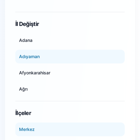
WiFi Kamera Sistemleri
İl Değiştir
Adana
Adıyaman
Afyonkarahisar
Ağrı
Amasya
İlçeler
Ankara
Merkez
Antalya