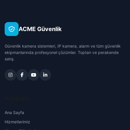
Akkaya
Çanakkale
Seyhan
Akyokuş
Çankırı
Tufanbeyli
ACME Güvenlik
Arıkan
Çorum
Yumurtalık
Güvenlik kamera sistemleri, IP kamera, alarm ve tüm güvenlik
Aslanlı
Denizli
ekipmanlarında profesyonel çözümler. Toptan ve perakende
Yüreğir
satış.
Aslanpaşa
Diyarbakır
Ayşehoca
Edirne
Bağlar
Elazığ
Hızlı Erişim
Bağtepe
Erzincan
Ana Sayfa
Hizmetlerimiz
Boz
Erzurum