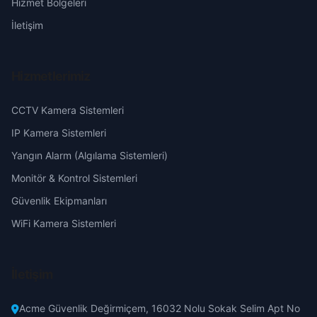
Hizmet Bölgeleri
Büyük
Eskişehir
İletişim
Çamlarca
Gaziantep
Hizmetlerimiz
Cumhuriyet
Giresun
CCTV Kamera Sistemleri
Çürüklü
Hakkari
IP Kamera Sistemleri
Yangın Alarm (Algılama Sistemleri)
Damyarı
Hatay
Monitör & Kontrol Sistemleri
Güvenlik Ekipmanları
Dikilitaş
Isparta
WiFi Kamera Sistemleri
Doğançay
Mersin
İletişim
Durmuşlu
İstanbul
Acme Güvenlik Değirmiçem, 16032 Nolu Sokak Selim Apt No
Düzagaç
İzmir