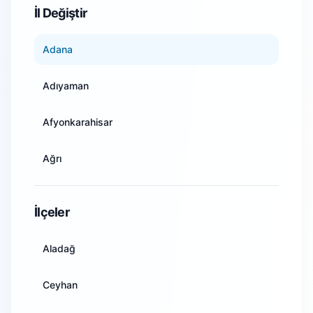
İl Değiştir
Adana
Adıyaman
Afyonkarahisar
Ağrı
Amasya
İlçeler
Ankara
Aladağ
Antalya
Ceyhan
Artvin