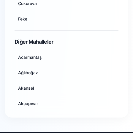
Çukurova
Aydın
Feke
Balıkesir
İmamoğlu
Diğer Mahalleler
Bilecik
Karaisalı
Acarmantaş
Bingöl
Karataş
Ağlıboğaz
Bitlis
Kozan
Akansel
Bolu
Pozantı
Akçapınar
Burdur
Saimbeyli
Akdam
Bursa
Sarıçam