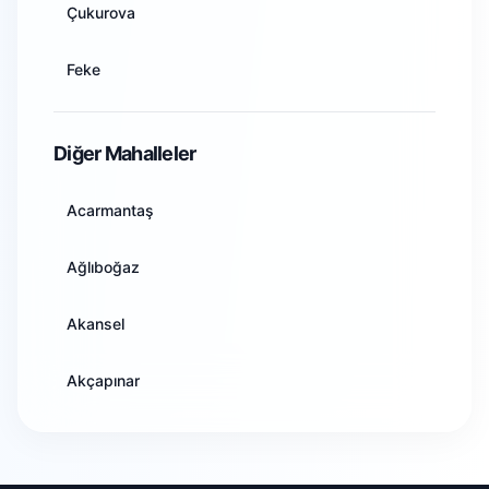
Çukurova
Aydın
Feke
Balıkesir
İmamoğlu
Diğer Mahalleler
Bilecik
Karaisalı
Acarmantaş
Bingöl
Karataş
Ağlıboğaz
Bitlis
Kozan
Akansel
Bolu
Pozantı
Akçapınar
Burdur
Saimbeyli
Akdam
Bursa
Sarıçam