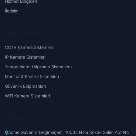
Hizmet Bölgeleri
Büyük
Eskişehir
İletişim
Çamlarca
Gaziantep
Hizmetlerimiz
Cumhuriyet
Giresun
CCTV Kamera Sistemleri
Çürüklü
Hakkari
IP Kamera Sistemleri
Yangın Alarm (Algılama Sistemleri)
Damyarı
Hatay
Monitör & Kontrol Sistemleri
Güvenlik Ekipmanları
Dikilitaş
Isparta
WiFi Kamera Sistemleri
Doğançay
Mersin
İletişim
Durmuşlu
İstanbul
Acme Güvenlik Değirmiçem, 16032 Nolu Sokak Selim Apt No
Düzagaç
İzmir