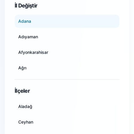
İl Değiştir
Adana
Adıyaman
Afyonkarahisar
Ağrı
Amasya
İlçeler
Ankara
Aladağ
Antalya
Ceyhan
Artvin