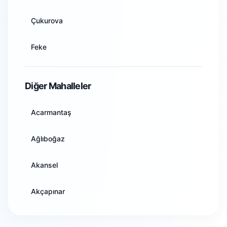
Artvin
Çukurova
Aydın
Feke
Balıkesir
İmamoğlu
Diğer Mahalleler
Bilecik
Karaisalı
Acarmantaş
Bingöl
Karataş
Ağlıboğaz
Bitlis
Kozan
Akansel
Bolu
Pozantı
Akçapınar
Burdur
Saimbeyli
Akdam
Bursa