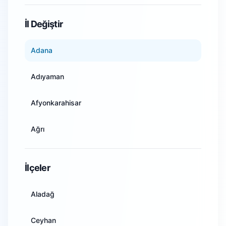
WiFi Kamera Sistemleri
İl Değiştir
Adana
Adıyaman
Afyonkarahisar
Ağrı
Amasya
İlçeler
Ankara
Aladağ
Antalya
Ceyhan