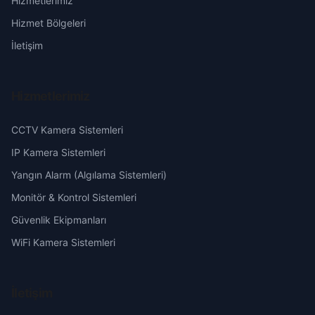
Hizmetlerimiz
Boz
Erzurum
Hizmet Bölgeleri
Büyük
Eskişehir
İletişim
Çamlarca
Gaziantep
Hizmetlerimiz
Cumhuriyet
Giresun
CCTV Kamera Sistemleri
Çürüklü
Hakkari
IP Kamera Sistemleri
Yangın Alarm (Algılama Sistemleri)
Damyarı
Hatay
Monitör & Kontrol Sistemleri
Güvenlik Ekipmanları
Dikilitaş
Isparta
WiFi Kamera Sistemleri
Doğançay
Mersin
İletişim
Durmuşlu
İstanbul