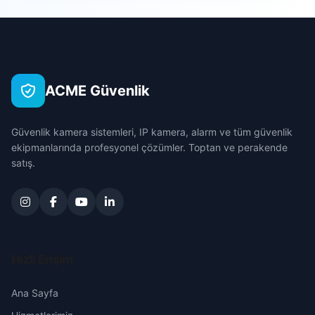
Sarıçam
Akkaya
Çanakkale
Seyhan
Akyokuş
Çankırı
Tufanbeyli
ACME Güvenlik
Arıkan
Çorum
Yumurtalık
Güvenlik kamera sistemleri, IP kamera, alarm ve tüm güvenlik
Aslanlı
Denizli
ekipmanlarında profesyonel çözümler. Toptan ve perakende
Yüreğir
satış.
Aslanpaşa
Diyarbakır
Ayşehoca
Edirne
Bağlar
Elazığ
Hızlı Erişim
Bağtepe
Erzincan
Ana Sayfa