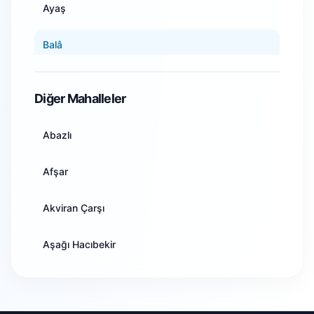
Ayaş
Aydın
Balâ
Balıkesir
Beypazarı
Diğer Mahalleler
Bilecik
Çamlıdere
Abazlı
Bingöl
Çankaya
Afşar
Bitlis
Çubuk
Akviran Çarşı
Bolu
Elmadağ
Aşağı Hacıbekir
Burdur
Etimesgut
Bektaşlı
Bursa
Evren