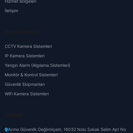
Hizmet Bölgeleri
Küçükbıyık
Eskişehir
İletişim
Polatlı
Küçükcamili
Gaziantep
Pursaklar
Hizmetlerimiz
Sarıhüyük
Giresun
CCTV Kamera Sistemleri
Sincan
Sırapınar
Hakkari
IP Kamera Sistemleri
Şereflikoçhisar
Yangın Alarm (Algılama Sistemleri)
Sofular
Hatay
Monitör & Kontrol Sistemleri
Yenimahalle
Güvenlik Ekipmanları
Sugüzel
Isparta
WiFi Kamera Sistemleri
Şentepe
Mersin
İletişim
Tepeköy
İstanbul
Acme Güvenlik Değirmiçem, 16032 Nolu Sokak Selim Apt No
Uzunlar
İzmir