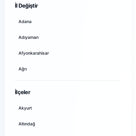
İl Değiştir
Adana
Adıyaman
Afyonkarahisar
Ağrı
Amasya
İlçeler
Ankara
Akyurt
Antalya
Altındağ
Artvin