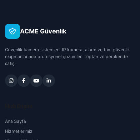
Beynam
Çanakkale
Gölbaşı
Büyükbıyık
Çankırı
Güdül
ACME Güvenlik
Büyükcamili
Çorum
Haymana
Güvenlik kamera sistemleri, IP kamera, alarm ve tüm güvenlik
Çakıl
Denizli
ekipmanlarında profesyonel çözümler. Toptan ve perakende
Kahramankazan
satış.
Çarşı
Diyarbakır
Kalecik
Ergin
Edirne
Keçiören
Gültepe
Elazığ
Hızlı Erişim
Kızılcahamam
İsmetpaşa
Erzincan
Ana Sayfa
Mamak
Hizmetlerimiz
Kartaltepe
Erzurum
Nallıhan